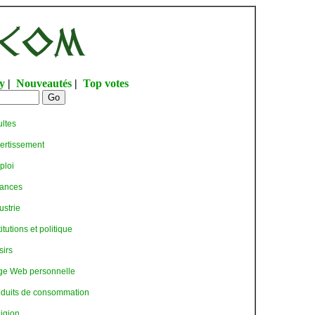
y
|
Nouveautés
|
Top votes
ltes
ertissement
loi
ances
ustrie
itutions et politique
sirs
e Web personnelle
duits de consommation
igion