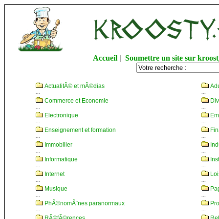
Accueil
|
Soumettre un site sur kroost
ActualitÃ© et mÃ©dias
Adu
...
...
Commerce et Economie
Div
...
...
Electronique
Emp
...
...
Enseignement et formation
Fin
...
...
Immobilier
Ind
...
...
Informatique
Inst
...
...
Internet
Loi
...
...
Musique
Pag
...
...
PhÃ©nomÃ¨nes paranormaux
Pro
...
...
RÃ©fÃ©rences
Rel