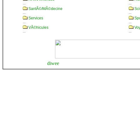
...
...
SantÃ©/MÃ©decine
Sci
...
...
Services
Spo
...
...
VÃ©hicules
Vo
...
...
diwee