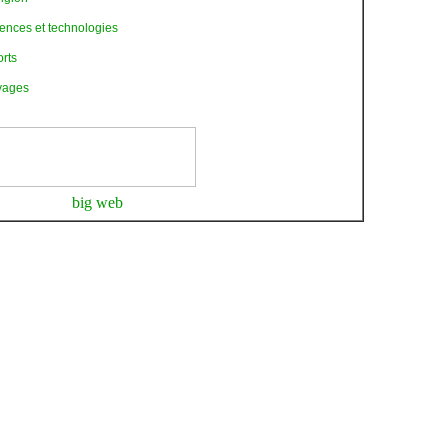
ences et technologies
rts
yages
big web