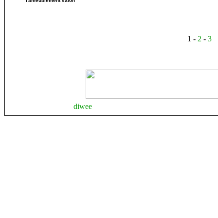
l'ameublement salon
1 -
2
-
3
diwee