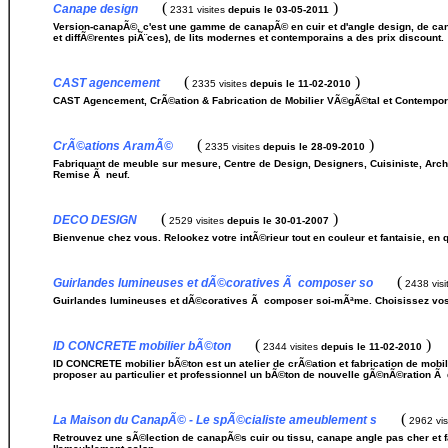
(
)
Canape design
2331 visites
depuis le 03-05-2011
Version-canapÃ©, c'est une gamme de canapÃ© en cuir et d'angle design, de can
et diffÃ©rentes piÃ¨ces), de lits modernes et contemporains a des prix discount.
(
)
CAST agencement
2335 visites
depuis le 11-02-2010
CAST Agencement, CrÃ©ation & Fabrication de Mobilier VÃ©gÃ©tal et Contempor
(
)
CrÃ©ations AramÃ©
2335 visites
depuis le 28-09-2010
Fabriquant de meuble sur mesure, Centre de Design, Designers, Cuisiniste, Archi
Remise Ã neuf.
(
)
DECO DESIGN
2529 visites
depuis le 30-01-2007
Bienvenue chez vous. Relookez votre intÃ©rieur tout en couleur et fantaisie, en 
(
Guirlandes lumineuses et dÃ©coratives Ã composer so
2438 visi
Guirlandes lumineuses et dÃ©coratives Ã composer soi-mÃªme. Choisissez vos c
(
)
ID CONCRETE mobilier bÃ©ton
2344 visites
depuis le 11-02-2010
ID CONCRETE mobilier bÃ©ton est un atelier de crÃ©ation et fabrication de mobil
proposer au particulier et professionnel un bÃ©ton de nouvelle gÃ©nÃ©ration Ã 
(
La Maison du CanapÃ© - Le spÃ©cialiste ameublement s
2962 vis
Retrouvez une sÃ©lection de canapÃ©s cuir ou tissu, canape angle pas cher et 