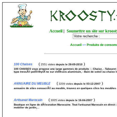
Accueil
|
Soumettre un site sur kroost
Accueil
=>
Produits de consom
(
)
100 Chaises
2551 visites
depuis le 28-09-2010
100 CHAISES vous propose une large gammes de produits : - Chaise, - Tabouret de
type tressÃ© polÃ©thylÃ¨ne sur chÃ¢ssis aluminium, - Bain de soleil ou chaise l
(
)
ANNUAIRE DU MEUBLE
3209 visites
depuis le 03-12-2007
annuaire de sites consacrÃ© au meuble, trouvez en quelques clics les meubles q
(
)
Artisanat Marocain
3005 visites
depuis le 16-04-2007
Boutique en ligne de dÃ©coration Marocaine. Tout l'artisanat Marocain en direct : P
mobilier de jardin,...