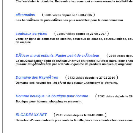
Chef cuisinier Ã domicile. Recevoir chez vous tout en consacrant la totalitÃ© d
(
)
clicsmalins
2606 visites
depuis le 13-08-2005
Les banniÃ©res de publicitÃ©es les plus rentables pour le consommateur.
(
)
couteaux services
21860 visites
depuis le 27-05-2007
vente en ligne de couteaux de cuisine, couteaux de chasse, couteau suisse, couv
de cuisine
(
DÃ©cor mural enfants .Papier peint de crÃ©ateur
2365 visites
depu
Le nouveau papier peint de crÃ©ateur arrive en France! DÃ©cor mural pour chamb
muraux 3D gÃ©nÃ©rÃ©s par ordinateur,gamme de produits uniques et originaux.Ve
(
)
Domaine des RayniÃ¨res
2432 visites
depuis le 27-01-2010
Domaine des RayniÃ¨res, au cÅ“ur du Saumur Champigny Ã Varrains.
(
Homme boutique : la boutique pour homme
2592 visites
depuis le 2
Boutique pour homme, shopping au masculin.
(
)
ID-CADEAUX.NET
2642 visites
depuis le 06-09-2006
Selection d'idees cadeaux pour toute la famille, les amis et toutes les occasions