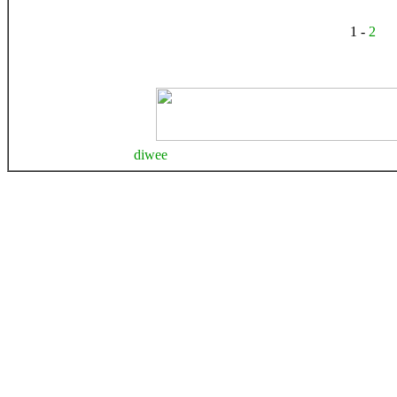
1 -
2
diwee