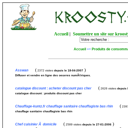
Accueil
|
Soumettre un site sur kroost
Accueil
=>
Produits de consomm
(
)
Asswan
2372 visites
depuis le 18-04-2007
Diffuser et vendre en ligne des oeuvres numÃ©riques.
(
catalogue discount : acheter discount pas cher
2626 visites
depuis 
catalogue discount : produits discount pas cher
(
Chauffage-kuntz.fr chauffage sanitaire chauffagiste bas rhin
2397
chauffage sanitaire chauffagiste bas rhin
(
)
Chef cuisinier Ã domicile
2589 visites
depuis le 27-01-2006