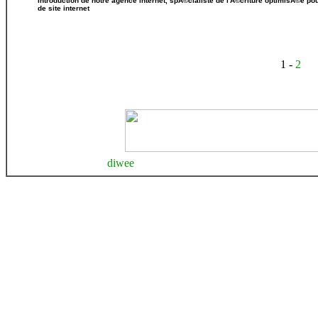
Introduction de notre agence internet, spÃ©cialiste de l'Ã©criture optimisÃ©e p
de site internet
1 -
2
diwee