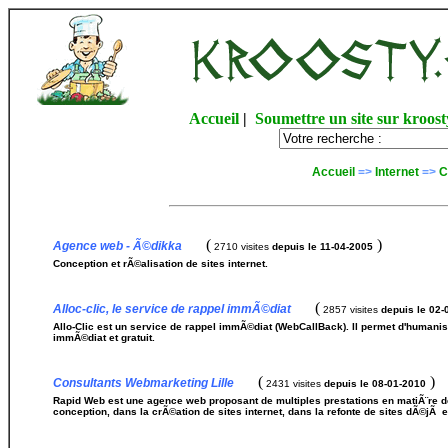
Accueil
|
Soumettre un site sur kroost
Accueil
=>
Internet
=>
C
(
)
Agence web - Ã©dikka
2710 visites
depuis le 11-04-2005
Conception et rÃ©alisation de sites internet.
(
Alloc-clic, le service de rappel immÃ©diat
2857 visites
depuis le 02-
Allo-Clic est un service de rappel immÃ©diat (WebCallBack). Il permet d'humanise
immÃ©diat et gratuit.
(
)
Consultants Webmarketing Lille
2431 visites
depuis le 08-01-2010
Rapid Web est une agence web proposant de multiples prestations en matiÃ¨r
conception, dans la crÃ©ation de sites internet, dans la refonte de sites dÃ©jÃ 