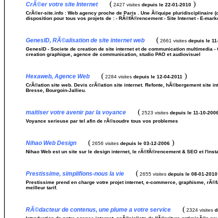
(
)
CrÃ©er votre site Internet
2427 visites
depuis le 22-01-2010
CrÃ©er-site.info : Web agency proche de Paris . Une Ã©quipe pluridisciplinaire (
disposition pour tous vos projets de : - RÃ©fÃ©rencement - Site Internet - E-mark
(
GenesID, RÃ©alisation de site internet web
2661 visites
depuis le 11
GenesID - Societe de creation de site internet et de communication multimedia - 
creation graphique, agence de communication, studio PAO et audiovisuel
(
)
Hexaweb, Agence Web
2284 visites
depuis le 12-04-2011
CrÃ©ation site web. Devis crÃ©ation site internet. Refonte, hÃ©bergement site in
Bresse, Bourgoin-Jallieu.
(
maitiser votre avenir par la voyance
2523 visites
depuis le 11-10-200
Voyance serieuse par tel afin de rÃ©soudre tous vos problemes
(
)
Nihao Web Design
2656 visites
depuis le 03-12-2006
Nihao Web est un site sur le design internet, le rÃ©fÃ©rencement & SEO et l'insta
(
Prestissime, simplifions-nous la vie
2655 visites
depuis le 08-01-2010
Prestissime prend en charge votre projet internet, e-commerce, graphisme, rÃ©f
meilleur tarif.
(
RÃ©dacteur de contenus, une plume a votre service
2324 visites
d