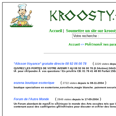
Accueil
|
Soumettre un site sur kroost
Accueil
=>
PhÃ©nomÃ¨nes par
(
*Alisson Voyance* gratuite directe 08 92 06 00 78
2226 visites
depu
OUVREZ LES PORTES DE VOTRE AVENIR !! AU 08 92 06 00 78 (0.34ct/mn) 24h/24 -
lÃ pour rÃ©pondre Ã vos questions ! En privÃ©e CB: 01 78 41 48 80 Forfait 15E
(
)
eozena boutique esoterique
2722 visites
depuis le 08-11-2004
boutique specialisee en esoterisme,sorcellerie,magie blanche. paiement securi
(
)
Forum de l'Autre Monde
2846 visites
depuis le 17-09-2004
Un Forum abordant de maniÃ¨re sÃ©rieuse le monde des Arts occultes tels que la 
contenant aussi des catÃ©gories gÃ©nÃ©rales pour discuter et crÃ©er des liens.