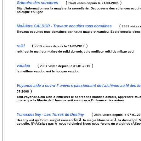
(
)
Grimoire des sorcieres
2648 visites
depuis le 21-03-2005
Site d'information sur la magie et la sorcellerie. Decouverte des sciences occul
boutique en ligne
(
MaÃ®tre GALDOR - Travaux occultes tous domaines
2389 visites
Travaux occultes tous domaines par haute magie et vaudou. Ecole occulte d'ens
(
)
reiki
2259 visites
depuis le 11-02-2010
reiki est le meilleur maitre de reiki du web, et le meilleur reiki de mikao usui
(
)
vaudou
2384 visites
depuis le 31-01-2010
le meilleur vaudou est le hougan vaudou
Voyance aide a ouvrir l' univers passionnant de l'alchimie au fil des l
)
07-2008
Tout-voyance.Com aide a enfleurer le secret des mondes astrals, apprendre tous l
croire que la liberte de l' homme soit soumise a l'influence des astres.
(
Yunasdestiny - Les Terres de Destiny
2594 visites
depuis le 07-01-2
Destiny est un forum surtout consacrÃ© Ã la magie blanche et Ã la divination. V
actuelle. N'hÃ©sitez pas Ã nous rejoindre! Nous nous ferons un plaisir de rÃ©