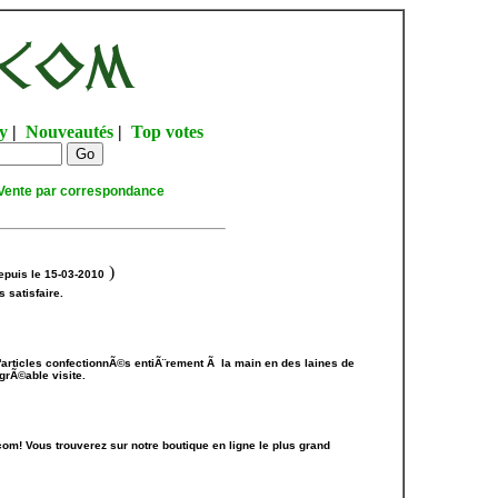
y
|
Nouveautés
|
Top votes
Vente par correspondance
)
epuis le 15-03-2010
 satisfaire.
'articles confectionnÃ©s entiÃ¨rement Ã la main en des laines de
grÃ©able visite.
! Vous trouverez sur notre boutique en ligne le plus grand