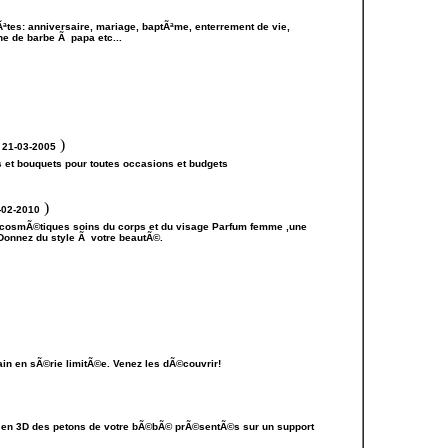
ªtes: anniversaire, mariage, baptÃªme, enterrement de vie,
ne de barbe Ã papa etc...
)
 21-03-2005
urs et bouquets pour toutes occasions et budgets
)
-02-2010
t cosmÃ©tiques soins du corps et du visage Parfum femme ,une
Donnez du style Ã votre beautÃ©.
n en sÃ©rie limitÃ©e. Venez les dÃ©couvrir!
es en 3D des petons de votre bÃ©bÃ© prÃ©sentÃ©s sur un support