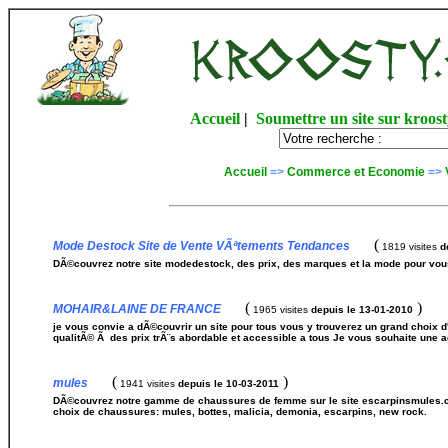
Accueil
|
Soumettre un site sur kroost
Accueil
=>
Commerce et Economie
=>
(
Mode Destock Site de Vente VÃªtements Tendances
1819 visites
d
DÃ©couvrez notre site modedestock, des prix, des marques et la mode pour vous
(
)
MOHAIR&LAINE DE FRANCE
1965 visites
depuis le 13-01-2010
je vous convie a dÃ©couvrir un site pour tous vous y trouverez un grand choix d
qualitÃ© Ã des prix trÃ¨s abordable et accessible a tous Je vous souhaite une a
(
)
mules
1941 visites
depuis le 10-03-2011
DÃ©couvrez notre gamme de chaussures de femme sur le site escarpinsmules.com
choix de chaussures: mules, bottes, malicia, demonia, escarpins, new rock.