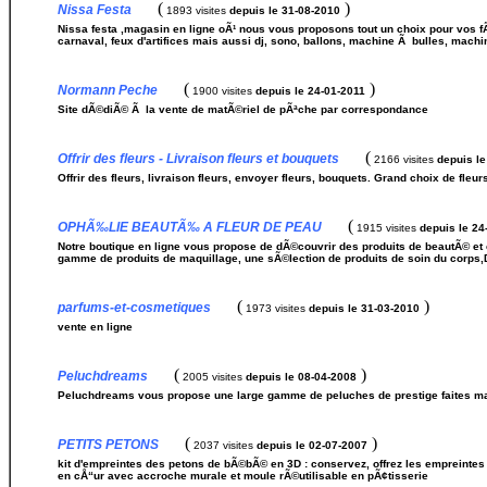
(
)
Nissa Festa
1893 visites
depuis le 31-08-2010
Nissa festa ,magasin en ligne oÃ¹ nous vous proposons tout un choix pour vos fÃ
carnaval, feux d'artifices mais aussi dj, sono, ballons, machine Ã bulles, machi
(
)
Normann Peche
1900 visites
depuis le 24-01-2011
Site dÃ©diÃ© Ã la vente de matÃ©riel de pÃªche par correspondance
(
Offrir des fleurs - Livraison fleurs et bouquets
2166 visites
depuis le
Offrir des fleurs, livraison fleurs, envoyer fleurs, bouquets. Grand choix de fle
(
OPHÃ‰LIE BEAUTÃ‰ A FLEUR DE PEAU
1915 visites
depuis le 24
Notre boutique en ligne vous propose de dÃ©couvrir des produits de beautÃ© e
gamme de produits de maquillage, une sÃ©lection de produits de soin du corps,
(
)
parfums-et-cosmetiques
1973 visites
depuis le 31-03-2010
vente en ligne
(
)
Peluchdreams
2005 visites
depuis le 08-04-2008
Peluchdreams vous propose une large gamme de peluches de prestige faites mai
(
)
PETITS PETONS
2037 visites
depuis le 02-07-2007
kit d'empreintes des petons de bÃ©bÃ© en 3D : conservez, offrez les empreint
en cÅ“ur avec accroche murale et moule rÃ©utilisable en pÃ¢tisserie