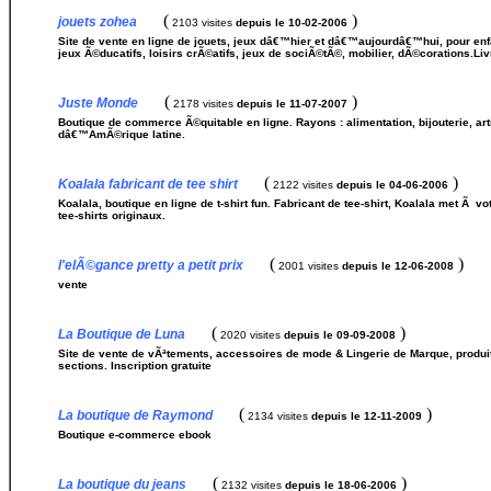
(
)
jouets zohea
2103 visites
depuis le 10-02-2006
Site de vente en ligne de jouets, jeux dâ€™hier et dâ€™aujourdâ€™hui, pour enfa
jeux Ã©ducatifs, loisirs crÃ©atifs, jeux de sociÃ©tÃ©, mobilier, dÃ©corations.L
(
)
Juste Monde
2178 visites
depuis le 11-07-2007
Boutique de commerce Ã©quitable en ligne. Rayons : alimentation, bijouterie, a
dâ€™AmÃ©rique latine.
(
)
Koalala fabricant de tee shirt
2122 visites
depuis le 04-06-2006
Koalala, boutique en ligne de t-shirt fun. Fabricant de tee-shirt, Koalala met Ã 
tee-shirts originaux.
(
)
l'elÃ©gance pretty a petit prix
2001 visites
depuis le 12-06-2008
vente
(
)
La Boutique de Luna
2020 visites
depuis le 09-09-2008
Site de vente de vÃªtements, accessoires de mode & Lingerie de Marque, produi
sections. Inscription gratuite
(
)
La boutique de Raymond
2134 visites
depuis le 12-11-2009
Boutique e-commerce ebook
(
)
La boutique du jeans
2132 visites
depuis le 18-06-2006