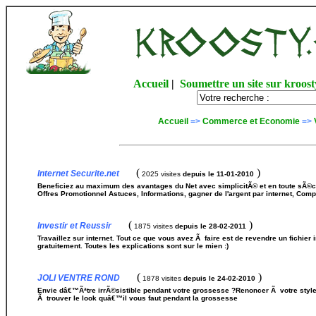
Accueil
|
Soumettre un site sur kroost
Accueil
=>
Commerce et Economie
=>
(
)
Internet Securite.net
2025 visites
depuis le 11-01-2010
Beneficiez au maximum des avantages du Net avec simplicitÃ© et en toute sÃ©cu
Offres Promotionnel Astuces, Informations, gagner de l'argent par internet, Compa
(
)
Investir et Reussir
1875 visites
depuis le 28-02-2011
Travaillez sur internet. Tout ce que vous avez Ã faire est de revendre un fichier
gratuitement. Toutes les explications sont sur le mien :)
(
)
JOLI VENTRE ROND
1878 visites
depuis le 24-02-2010
Envie dâ€™Ãªtre irrÃ©sistible pendant votre grossesse ?Renoncer Ã votre style
Ã trouver le look quâ€™il vous faut pendant la grossesse