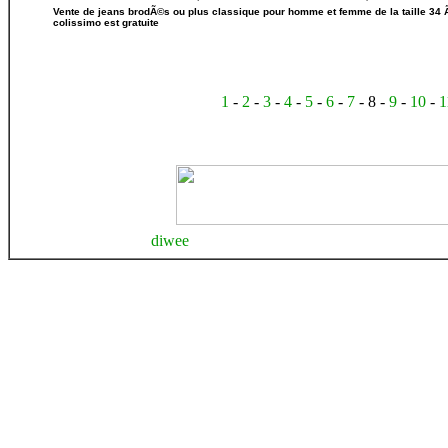
Vente de jeans brodÃ©s ou plus classique pour homme et femme de la taille 34 Ã
colissimo est gratuite
1
-
2
-
3
-
4
-
5
-
6
-
7
- 8 -
9
-
10
-
1
diwee