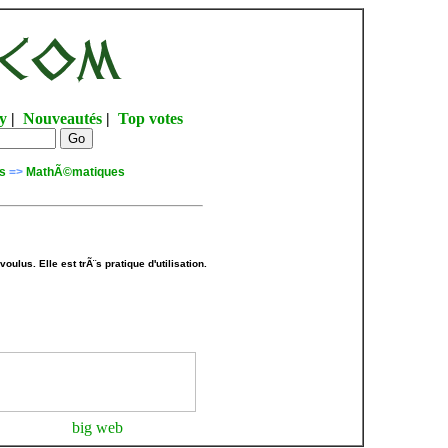
y
|
Nouveautés
|
Top votes
s
=>
MathÃ©matiques
oulus. Elle est trÃ¨s pratique d'utilisation.
big web