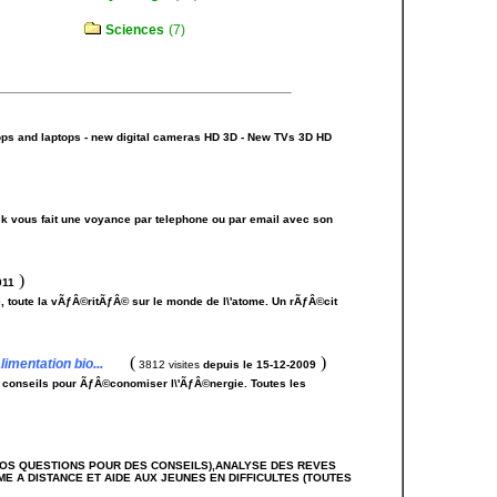
Sciences
(7)
ps and laptops - new digital cameras HD 3D - New TVs 3D HD
ck vous fait une voyance par telephone ou par email avec son
)
011
 toute la vÃƒÂ©ritÃƒÂ© sur le monde de l\'atome. Un rÃƒÂ©cit
(
)
imentation bio...
3812 visites
depuis le 15-12-2009
t conseils pour ÃƒÂ©conomiser l\'ÃƒÂ©nergie. Toutes les
OS QUESTIONS POUR DES CONSEILS),ANALYSE DES REVES
E A DISTANCE ET AIDE AUX JEUNES EN DIFFICULTES (TOUTES