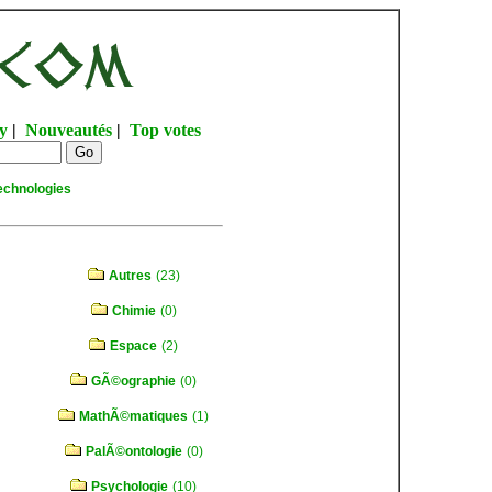
y
|
Nouveautés
|
Top votes
echnologies
Autres
(23)
Chimie
(0)
Espace
(2)
GÃ©ographie
(0)
MathÃ©matiques
(1)
PalÃ©ontologie
(0)
Psychologie
(10)