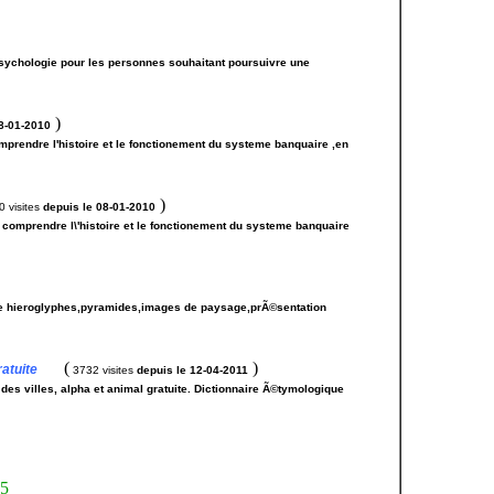
sychologie pour les personnes souhaitant poursuivre une
)
08-01-2010
comprendre l'histoire et le fonctionement du systeme banquaire ,en
)
 visites
depuis le 08-01-2010
 comprendre l\'histoire et le fonctionement du systeme banquaire
re hieroglyphes,pyramides,images de paysage,prÃ©sentation
(
)
atuite
3732 visites
depuis le 12-04-2011
des villes, alpha et animal gratuite. Dictionnaire Ã©tymologique
5