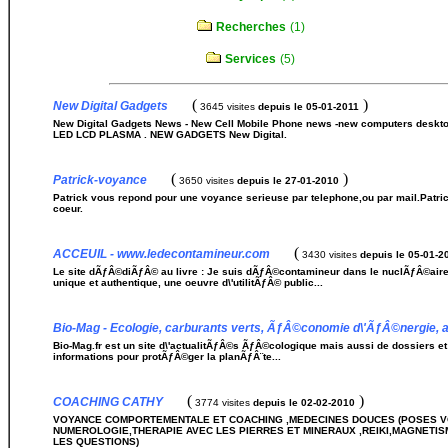
Recherches
(1)
Services
(5)
(
)
New Digital Gadgets
3645 visites
depuis le 05-01-2011
New Digital Gadgets News - New Cell Mobile Phone news -new computers deskto
LED LCD PLASMA . NEW GADGETS New Digital.
(
)
Patrick-voyance
3650 visites
depuis le 27-01-2010
Patrick vous repond pour une voyance serieuse par telephone,ou par mail.Patri
coeur.
(
ACCEUIL - www.ledecontamineur.com
3430 visites
depuis le 05-01-2
Le site dÃƒÂ©diÃƒÂ© au livre : Je suis dÃƒÂ©contamineur dans le nuclÃƒÂ©aire,
unique et authentique, une oeuvre d\'utilitÃƒÂ© public...
Bio-Mag - Ecologie, carburants verts, ÃƒÂ©conomie d\'ÃƒÂ©nergie, al
Bio-Mag.fr est un site d\'actualitÃƒÂ©s ÃƒÂ©cologique mais aussi de dossiers e
informations pour protÃƒÂ©ger la planÃƒÂ¨te...
(
)
COACHING CATHY
3774 visites
depuis le 02-02-2010
VOYANCE COMPORTEMENTALE ET COACHING ,MEDECINES DOUCES (POSES V
NUMEROLOGIE,THERAPIE AVEC LES PIERRES ET MINERAUX ,REIKI,MAGNETISM
LES QUESTIONS)