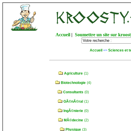
Accueil
|
Soumettre un site sur kroost
Accueil
=>
Sciences et t
Agriculture
(1)
Biotechnologie
(4)
Consultants
(0)
GÃ©nÃ©ral
(1)
IngÃ©nierie
(0)
MÃ©decine
(2)
Physique
(3)