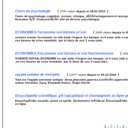
(
)
Cours de psychologie
3795 visites
depuis le 28-01-2010
Cours de psychologie cognitive, sociale, clinique, dÃƒÂ©veloppement et neurop
formation ÃƒÂ l\'universitÃƒÂ© afin de devenir psychologue.
(
ECONOMIKA:l'economie son histoire et son
3466 visites
depuis le 
science social: l'economie ce site traite l'argent ,les banque ,et il vous aide a 
ces heures de crise mondiale. par le biais de ses 3 sous-sites
(
ECONOMIKA:l\'economie son histoire et son fonctionnement
3490
SCIENCE-SOCIAL:ECONOMIE ce site traite l\'argent ,les banque ,et il vous aide a
,en ces heures de crise mondiale. par le biais de ses 3 sous-sites
(
)
egypte antique de memphis
11877 visites
depuis le 05-12-2004
Tout sur l'egypte ancienne antique: dieux,pharaons,guerres,sociÃ©tÃ©,apprend
auteur Chrisitian Jacq, Elizabeth Peters, Engel Olivier
Encyclopedie scientifique, gÃ©ographique et champignons en ligne gr
EncyclopÃ©die visuelle, junior et spirite. Dictionnaire mÃ©dical, EncyclopÃ©die 
en ligne
1 -
2
-
3
-
4
-