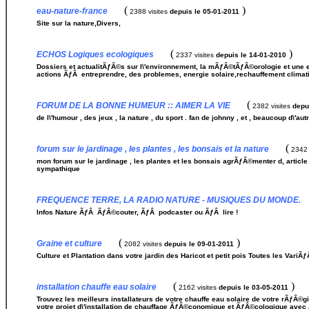
(
)
eau-nature-france
2388 visites
depuis le 05-01-2011
Site sur la nature,Divers,
(
)
ECHOS Logiques ecologiques
2337 visites
depuis le 14-01-2010
Dossiers et actualitÃƒÂ©s sur l\'environnement, la mÃƒÂ©tÃƒÂ©orologie et une ec
actions ÃƒÂ entreprendre, des problemes, energie solaire,rechauffement climat
(
FORUM DE LA BONNE HUMEUR :: AIMER LA VIE
2382 visites
depu
de l\'humour , des jeux , la nature , du sport . fan de johnny , et , beaucoup d\'
(
forum sur le jardinage , les plantes , les bonsais et la nature
2342 
mon forum sur le jardinage , les plantes et les bonsais agrÃƒÂ©menter d, article
sympathique
FREQUENCE TERRE, LA RADIO NATURE - MUSIQUES DU MONDE.
Infos Nature ÃƒÂ ÃƒÂ©couter, ÃƒÂ podcaster ou ÃƒÂ lire !
(
)
Graine et culture
2082 visites
depuis le 09-01-2011
Culture et Plantation dans votre jardin des Haricot et petit pois Toutes les Vari
(
)
installation chauffe eau solaire
2162 visites
depuis le 03-05-2011
Trouvez les meilleurs installateurs de votre chauffe eau solaire de votre rÃƒÂ
votre projet d\'installation de chauffage ÃƒÂ©conomique et ÃƒÂ©cologique avec 