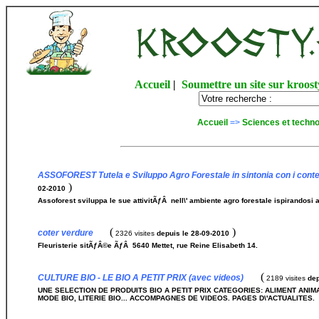
Accueil
|
Soumettre un site sur kroost
Accueil
=>
Sciences et techno
ASSOFOREST Tutela e Sviluppo Agro Forestale in sintonia con i conten
)
02-2010
Assoforest sviluppa le sue attivitÃƒÂ nell\' ambiente agro forestale ispirandosi a
(
)
coter verdure
2326 visites
depuis le 28-09-2010
Fleuristerie sitÃƒÂ©e ÃƒÂ 5640 Mettet, rue Reine Elisabeth 14.
(
CULTURE BIO - LE BIO A PETIT PRIX (avec videos)
2189 visites
dep
UNE SELECTION DE PRODUITS BIO A PETIT PRIX CATEGORIES: ALIMENT ANIMAUX
MODE BIO, LITERIE BIO... ACCOMPAGNES DE VIDEOS. PAGES D\'ACTUALITES.