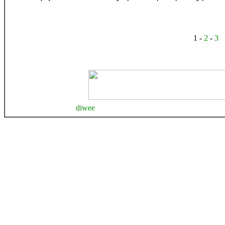
1 -
2
-
3
diwee