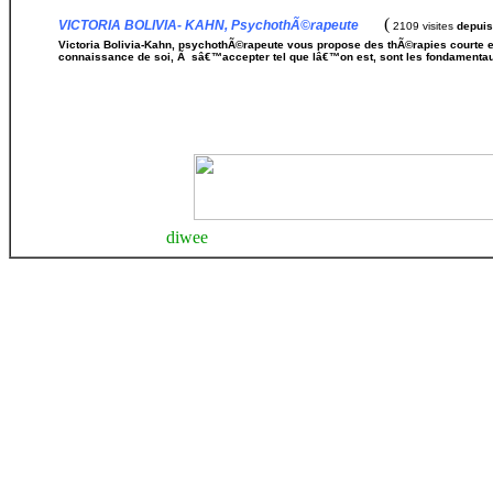
(
VICTORIA BOLIVIA- KAHN, PsychothÃ©rapeute
2109 visites
depuis
Victoria Bolivia-Kahn, psychothÃ©rapeute vous propose des thÃ©rapies courte e
connaissance de soi, Ã sâ€™accepter tel que lâ€™on est, sont les fondamenta
diwee