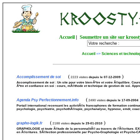
Accueil
|
Soumettre un site sur kroost
Accueil
=>
Sciences et technolo
(
)
Accomplissement de soi
2223 visites
depuis le 07-12-2009
Accomplissement de soi : Un site pour votre bien-Ãªtre et votre Ã©quilibre. Co
Ãªtre et confiance en soi : cours, mÃ©thode et technique de gestion de soi. Ap
(
Agenda Psy Perfectionnement.info
2490 visites
depuis le 17-09-2004
Portail international recensant les activitÃ©s francophones de formation conti
psychologie, psychiatrie, psychothÃ©rapie, psychanalyse, hypnose, emdr, coac
(
)
grapho-logik.fr
2188 visites
depuis le 29-01-2010
GRAPHOLOGIE et toute Ã©tude de la personnalitÃ© au travers de l'Ã©criture. EX
en Ã©critures. SÃ©lection professionnelle par Psycho-Graphologie et Psycho-C