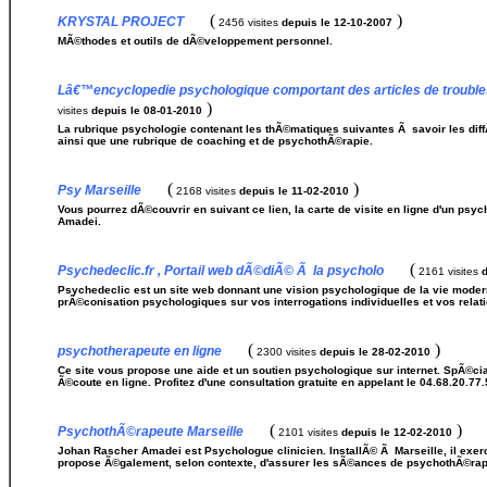
(
)
KRYSTAL PROJECT
2456 visites
depuis le 12-10-2007
MÃ©thodes et outils de dÃ©veloppement personnel.
Lâ€™encyclopedie psychologique comportant des articles de troubl
)
visites
depuis le 08-01-2010
La rubrique psychologie contenant les thÃ©matiques suivantes Ã savoir les di
ainsi que une rubrique de coaching et de psychothÃ©rapie.
(
)
Psy Marseille
2168 visites
depuis le 11-02-2010
Vous pourrez dÃ©couvrir en suivant ce lien, la carte de visite en ligne d'un psyc
Amadei.
(
Psychedeclic.fr , Portail web dÃ©diÃ© Ã la psycholo
2161 visites
Psychedeclic est un site web donnant une vision psychologique de la vie modern
prÃ©conisation psychologiques sur vos interrogations individuelles et vos relati
(
)
psychotherapeute en ligne
2300 visites
depuis le 28-02-2010
Ce site vous propose une aide et un soutien psychologique sur internet. SpÃ©cia
Ã©coute en ligne. Profitez d'une consultation gratuite en appelant le 04.68.20.77
(
)
PsychothÃ©rapeute Marseille
2101 visites
depuis le 12-02-2010
Johan Rascher Amadei est Psychologue clinicien. InstallÃ© Ã Marseille, il exerc
propose Ã©galement, selon contexte, d'assurer les sÃ©ances de psychothÃ©rap