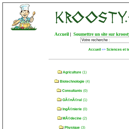
Accueil
|
Soumettre un site sur kroost
Accueil
=>
Sciences et t
Agriculture
(1)
Biotechnologie
(4)
Consultants
(0)
GÃ©nÃ©ral
(1)
IngÃ©nierie
(0)
MÃ©decine
(2)
Physique
(3)