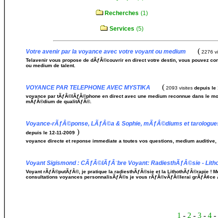
Recherches
(1)
Services
(5)
(
Votre avenir par la voyance avec votre voyant ou medium
2276 vi
Telavenir vous propose de dÃƒÂ©couvrir en direct votre destin, vous pouvez c
ou medium de talent.
(
VOYANCE PAR TELEPHONE AVEC MYSTIKA
2093 visites
depuis le
voyance par tÃƒÂ©lÃƒÂ©phone en direct avec une medium reconnue dans le mon
mÃƒÂ©dium de qualitÃƒÂ©.
Voyance-rÃƒÂ©ponse, LÃƒÂ©a & Sophie, mÃƒÂ©diums et tarologues 
)
depuis le 12-11-2009
voyance directe et reponse immediate a toutes vos questions, medium auditive, a
Voyant Sigismond : CÃƒÂ©lÃƒÂ¨bre Voyant: RadiesthÃƒÂ©sie - Lit
Voyant rÃƒÂ©putÃƒÂ©, je pratique la radiesthÃƒÂ©sie et la LithothÃƒÂ©rapie ! 
consultations voyances personnalisÃƒÂ©s je vous rÃƒÂ©vÃƒÂ©lerai grÃƒÂ¢ce 
1
-
2
-
3
-
4
-