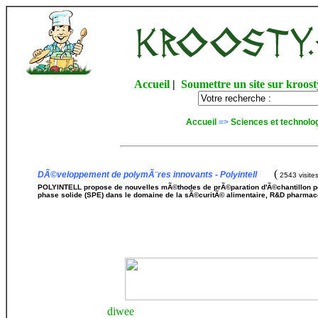
Accueil
|
Soumettre un site sur kroost
Accueil
=>
Sciences et technolo
(
DÃ©veloppement de polymÃ¨res innovants - Polyintell
2543 visite
POLYINTELL propose de nouvelles mÃ©thodes de prÃ©paration d'Ã©chantillon pour
phase solide (SPE) dans le domaine de la sÃ©curitÃ© alimentaire, R&D pharmace
diwee