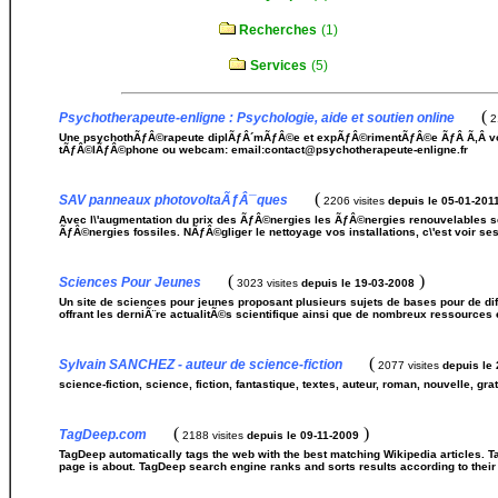
Recherches
(1)
Services
(5)
(
Psychotherapeute-enligne : Psychologie, aide et soutien online
2
Une psychothÃƒÂ©rapeute diplÃƒÂ´mÃƒÂ©e et expÃƒÂ©rimentÃƒÂ©e ÃƒÂ Ã‚Â votre
tÃƒÂ©lÃƒÂ©phone ou webcam: email:contact@psychotherapeute-enligne.fr
(
SAV panneaux photovoltaÃƒÂ¯ques
2206 visites
depuis le 05-01-201
Avec l\'augmentation du prix des ÃƒÂ©nergies les ÃƒÂ©nergies renouvelables 
ÃƒÂ©nergies fossiles. NÃƒÂ©gliger le nettoyage vos installations, c\'est voir s
(
)
Sciences Pour Jeunes
3023 visites
depuis le 19-03-2008
Un site de sciences pour jeunes proposant plusieurs sujets de bases pour de di
offrant les derniÃ¨re actualitÃ©s scientifique ainsi que de nombreux ressources e
(
Sylvain SANCHEZ - auteur de science-fiction
2077 visites
depuis le
science-fiction, science, fiction, fantastique, textes, auteur, roman, nouvelle, grat
(
)
TagDeep.com
2188 visites
depuis le 09-11-2009
TagDeep automatically tags the web with the best matching Wikipedia articles.
page is about. TagDeep search engine ranks and sorts results according to their