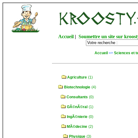
Accueil
|
Soumettre un site sur kroost
Accueil
=>
Sciences et t
Agriculture
(1)
Biotechnologie
(4)
Consultants
(0)
GÃ©nÃ©ral
(1)
IngÃ©nierie
(0)
MÃ©decine
(2)
Physique
(3)