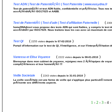
Test ADN | Test de PaternitÃƒÂ© | Test Paternite | www.easydna.fr
Test de paternitÃƒÂ© et test ADN fiable, confidentielle et prÃƒÂ©cise. Tous nos 
accrÃƒÂ©ditÃƒÂ© ISO17025 et AABB.
(
Test de PaternitÃ© | Test d'adn | Test d'affiliation Paternelle |
2308
homeDNAdirect vous propose des tests ADN qui sont fiables, y compris le test d
accrÃ©ditÃ© par ISO17025. Nous traitons tous les cas avec un maximum de conf
(
)
Test QI
2255 visites
depuis le 07-02-2010
Portail d\'information sur le test de QI, l\'intelligence, et sur l\'interprÃƒÂ©tation d
(
)
Vanessa et Elisa Voyance
2222 visites
depuis le 08-01-2010
Bienvenue dans mon cabinet de voyance, rejoignez mes 2 ÃƒÂ©quipes de voyan
compÃƒÂ©tences et leur honnetÃƒÂ© !!!
(
)
Veille Societale
2243 visites
depuis le 31-01-2010
La veille sociÃ©tale est une forme de veille qui s'applique plus particuliÃ¨reme
prÃ©sente ses diffÃ©rents aspects.
1
-
2
-
3
- 4 -