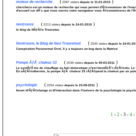
(
)
moteur de recherche
2097 visites
depuis le 11-01-2010
chercheco est un moteur de recherche qui vous permet d'Ã©conomiser de l'ene
d'accueil car dÃ¨s que vous ouvrez votre navigateur vous Ã©conomiserez de l'Ã
(
)
neotrouve
2213 visites
depuis le 24-01-2010
le blog de NÃƒÂ©o Trouvetou
(
Neotrouve, le Blog de Neo Trouvetout
2540 visites
depuis le 24-01-20
Conspiration Paranormal Ovni, Il y a toujours un bug dans la Matrice
(
)
Pompe ÃƒÂ chaleur 33
2039 visites
depuis le 09-03-2011
Le systÃƒÂ¨me de chauffage au fuel domestique c\'est bientÃƒÂ´t rÃƒÂ©volu. L
En aÃƒÂ©rothermie, la pompe ÃƒÂ chaleur 33 rÃƒÂ©pand la chaleur par air pu
(
)
psychologie
2054 visites
depuis le 23-08-2011
forum d\'ÃƒÂ©change et d\'interaction dans l\'univers de la psychologie.la psychol
1
-
2
- 3 -
4
-