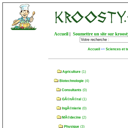
Accueil
|
Soumettre un site sur kroost
Accueil
=>
Sciences et t
Agriculture
(1)
Biotechnologie
(4)
Consultants
(0)
GÃ©nÃ©ral
(1)
IngÃ©nierie
(0)
MÃ©decine
(2)
Physique
(3)