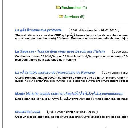
Recherches
(1)
Services
(5)
(
)
La gÃƒÂ©othermie profonde
2068 visites
depuis le 08-01-2010
Site web dans le cadre d\'un TPE qui prÃƒÂ©sente le principe de fonctionnement 
ses avantages, ses inconvÃƒÂ©nients. Tout en conservant un point de vue object
(
La Sagesse - Tout ce dont vous avez besoin sur l\'Islam
2296 visit
Ce site est adressÃƒÂ© ÃƒÂ tout ÃƒÂªtre humain ÃƒÂ esprit ouvert et comprÃƒÂ
l\'objectif ultime de l\'existence de l\'homme?
(
La vÃ©ritable histoire de l'exorcisme de Romane
2074 visites
depui
Quand Romane alla au devant du prÃªtre exorciste elle se mit Ã blasphÃ©mer inju
quelle ne put contrÃ´lÃ© elle-mÃªme des personnes Ã©taient prÃ©sentent pour la c
Magie blanche, magie noire et rituel dÃƒÂ¢Ã‚â‚¬Ã‚â„¢envoutement
Magie blanche et rituel dÃƒÂ¢Ã‚â‚¬Ã‚â„¢envoutement de magie blanche, de magie
(
)
mohamed soua
2081 visites
depuis le 15-03-2010
C'est un site scientifique, et qui prÃ©sente gÃ©nÃ©ralement des articles scientif