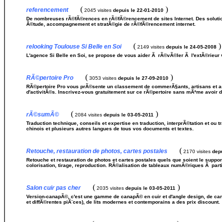
(
)
referencement
2045 visites
depuis le 22-01-2010
De nombreuses rÃ©fÃ©rences en rÃ©fÃ©rencement de sites Internet. Des soluti
Ã©tude, accompagnement et stratÃ©gie de rÃ©fÃ©rencement internet.
(
)
relooking Toulouse Si Belle en Soi
2149 visites
depuis le 24-05-2008
L'agence Si Belle en Soi, se propose de vous aider Ã rÃ©vÃ©ler Ã l'extÃ©rieur 
(
)
RÃ©pertoire Pro
3053 visites
depuis le 27-09-2010
RÃ©pertoire Pro vous prÃ©sente un classement de commerÃ§ants, artisans et a
d'activitÃ©s. Inscrivez-vous gratuitement sur ce rÃ©pertoire sans mÃªme avoir de
(
)
rÃ©sumÃ©
2084 visites
depuis le 03-05-2011
Traduction technique, conseils et expertise en traduction, interprÃ©tation et ou t
chinois et plusieurs autres langues de tous vos documents et textes.
(
Retouche, restauration de photos, cartes postales
2170 visites
dep
Retouche et restauration de photos et cartes postales quels que soient le support
colorisation, tirage, reproduction. RÃ©alisation de tableaux numÃ©riques Ã parti
(
)
Salon cuir pas cher
2035 visites
depuis le 03-05-2011
Version-canapÃ©, c'est une gamme de canapÃ© en cuir et d'angle design, de can
et diffÃ©rentes piÃ¨ces), de lits modernes et contemporains a des prix discount.