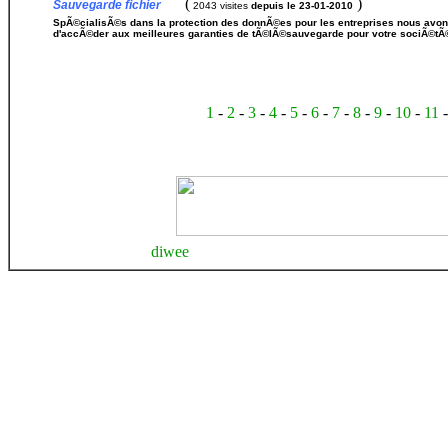
(
)
Sauvegarde fichier
2043 visites
depuis le 23-01-2010
SpÃ©cialisÃ©s dans la protection des donnÃ©es pour les entreprises nous avons
d'accÃ©der aux meilleures garanties de tÃ©lÃ©sauvegarde pour votre sociÃ©tÃ
1
-
2
-
3
-
4
-
5
-
6
-
7
-
8
-
9
-
10
-
11
diwee