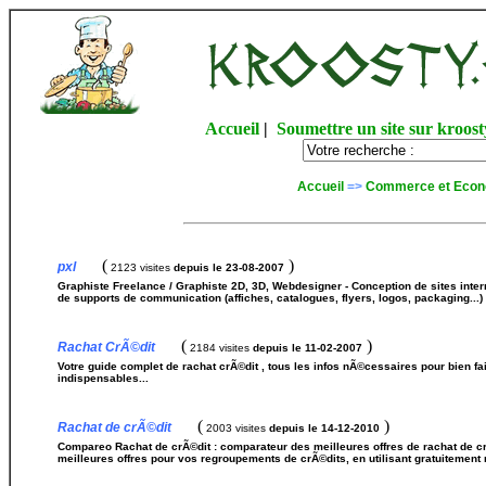
Accueil
|
Soumettre un site sur kroost
Accueil
=>
Commerce et Econ
(
)
pxl
2123 visites
depuis le 23-08-2007
Graphiste Freelance / Graphiste 2D, 3D, Webdesigner - Conception de sites inter
de supports de communication (affiches, catalogues, flyers, logos, packaging...
(
)
Rachat CrÃ©dit
2184 visites
depuis le 11-02-2007
Votre guide complet de rachat crÃ©dit , tous les infos nÃ©cessaires pour bien fai
indispensables...
(
)
Rachat de crÃ©dit
2003 visites
depuis le 14-12-2010
Compareo Rachat de crÃ©dit : comparateur des meilleures offres de rachat de cr
meilleures offres pour vos regroupements de crÃ©dits, en utilisant gratuitement n