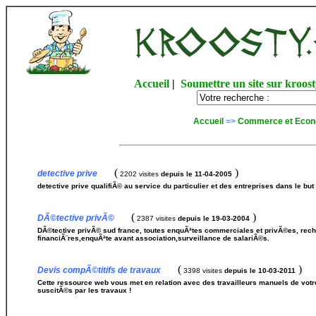
Accueil
|
Soumettre un site sur kroost
Accueil
=>
Commerce et Econ
(
)
detective prive
2202 visites
depuis le 11-04-2005
detective prive qualifiÃ© au service du particulier et des entreprises dans le but 
(
)
DÃ©tective privÃ©
2387 visites
depuis le 19-03-2004
DÃ©tective privÃ© sud france, toutes enquÃªtes commerciales et privÃ©es, rec
financiÃ¨res,enquÃªte avant association,surveillance de salariÃ©s.
(
)
Devis compÃ©titifs de travaux
3398 visites
depuis le 10-03-2011
Cette ressource web vous met en relation avec des travailleurs manuels de votre
suscitÃ©s par les travaux !