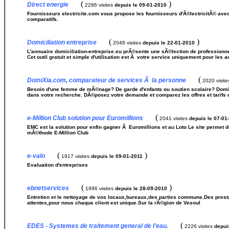
(
)
Direct energie
2286 visites
depuis le 09-01-2010
Fournisseurs electricite.com vous propose les fournisseurs d'Ã©lectricitÃ© avec le
comparatifs.
(
)
Domiciliation entreprise
2048 visites
depuis le 22-01-2010
L'annuaire domiciliation-entreprise.eu prÃ©sente une sÃ©lection de professionne
Cet outil gratuit et simple d'utilisation est Ã votre service uniquement pour les a
(
DomiXia.com, comparateur de services Ã la personne
2020 visit
Besoin d'une femme de mÃ©nage? De garde d'enfants ou soutien scolaire? Domi
dans votre recherche. DÃ©posez votre demande et comparez les offres et tarifs 
(
e-Million Club solution pour Euromillions
2041 visites
depuis le 07-01
EMC est la solution pour enfin gagner Ã Euromillions et au Loto Le site permet
mÃ©thode E-Million Club
(
)
e-valo
1917 visites
depuis le 09-01-2011
Evaluation d'entreprises
(
)
ebnetservices
1996 visites
depuis le 28-09-2010
Entretien et le nettoyage de vos locaux,bureaux,des parties commune.Des pres
attentes,pour nous chaque client est unique.Sur la rÃ©gion de Vesoul
(
EDES - Systemes de traitement general de l'eau.
2226 visites
depui