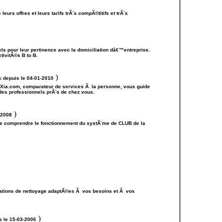
urs offres et leurs tarifs trÃ¨s compÃ©titifs et trÃ¨s
ls pour leur pertinence avec la domiciliation dâ€™entreprise.
ctivitÃ©s B to B.
)
es
depuis le 04-01-2010
Xia.com, comparateur de services Ã la personne, vous guide
des professionnels prÃ¨s de chez vous.
)
-2008
 de comprendre le fonctionnement du systÃ¨me de CLUB de la
tations de nettoyage adaptÃ©es Ã vos besoins et Ã vos
)
s le 15-03-2006