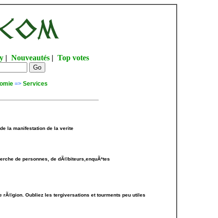
y
|
Nouveautés
|
Top votes
omie
=>
Services
de la manifestation de la verite
herche de personnes, de dÃ©biteurs,enquÃªtes
 rÃ©gion. Oubliez les tergiversations et tourments peu utiles