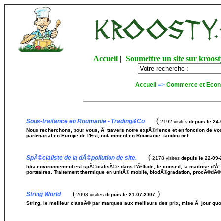
Accueil
|
Soumettre un site sur kroost
Accueil
=>
Commerce et Econ
(
Sous-traitance en Roumanie - Trading&Co
2192 visites
depuis le 24
Nous recherchons, pour vous, Ã travers notre expÃ©rience et en fonction de vos 
partenariat en Europe de l'Est, notamment en Roumanie. tandco.net
(
SpÃ©cialiste de la dÃ©pollution de site.
2178 visites
depuis le 22-09
Idra environnement est spÃ©cialisÃ©e dans l'Ã©tude, le conseil, la maitrise d
portuaires. Traitement thermique en unitÃ© mobile, biodÃ©gradation, procÃ©dÃ©s i
(
)
String World
2093 visites
depuis le 21-07-2007
String, le meilleur classÃ© par marques aux meilleurs des prix, mise Ã jour quo