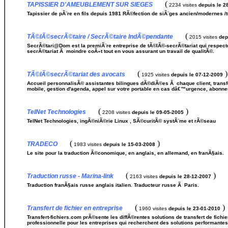
(
TAPISSIER D'AMEUBLEMENT SUR SIEGES
2234 visites
depuis le 2
Tapissier de pÃ¨re en fils depuis 1981 RÃ©fection de siÃ¨ges ancien/modernes /t
(
TÃ©lÃ©secrÃ©taire / SecrÃ©taire IndÃ©pendante
2015 visites
dep
SecrÃ©tari@Dom est la premiÃ¨re entreprise de tÃ©lÃ©-secrÃ©tariat qui respect
secrÃ©tariat Ã moindre coÃ»t tout en vous assurant un travail de qualitÃ©.
(
)
TÃ©lÃ©secrÃ©tariat des avocats
1925 visites
depuis le 07-12-2009
Accueil personnalisÃ© assistantes bilingues dÃ©diÃ©es Ã chaque client, transf
mobile, gestion d'agenda, appel sur votre portable en cas dâ€™urgence, abonn
(
)
TelNet Technologies
2208 visites
depuis le 09-05-2005
TelNet Technologies, ingÃ©niÃ©rie Linux , SÃ©curitÃ© systÃ¨me et rÃ©seau
(
)
TRADECO
1983 visites
depuis le 15-03-2008
Le site pour la traduction Ã©conomique, en anglais, en allemand, en franÃ§ais.
(
)
Traduction russe - Marina-link
2163 visites
depuis le 28-12-2007
Traduction franÃ§ais russe anglais italien. Traducteur russe Ã Paris.
(
)
Transfert de fichier en entreprise
1960 visites
depuis le 23-01-2010
Transfert-fichiers.com prÃ©sente les diffÃ©rentes solutions de transfert de fichi
professionnelle pour les entreprises qui recherchent des solutions performante