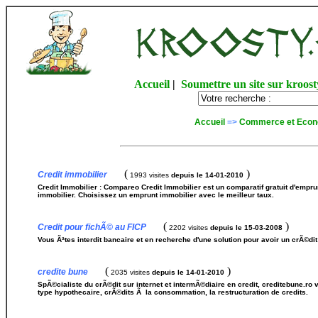
Accueil
|
Soumettre un site sur kroost
Accueil
=>
Commerce et Econ
(
)
Credit immobilier
1993 visites
depuis le 14-01-2010
Credit Immobilier : Compareo Credit Immobilier est un comparatif gratuit d'emprun
immobilier. Choisissez un emprunt immobilier avec le meilleur taux.
(
)
Credit pour fichÃ© au FICP
2202 visites
depuis le 15-03-2008
Vous Ãªtes interdit bancaire et en recherche d'une solution pour avoir un crÃ©dit 
(
)
credite bune
2035 visites
depuis le 14-01-2010
SpÃ©cialiste du crÃ©dit sur internet et intermÃ©diaire en credit, creditebune.ro
type hypothecaire, crÃ©dits Ã la consommation, la restructuration de credits.