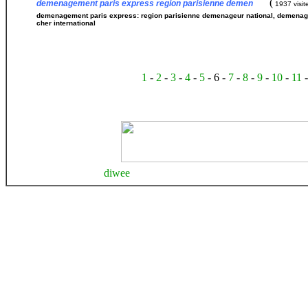
(
demenagement paris express region parisienne demen
1937 visit
demenagement paris express: region parisienne demenageur national, demenag
cher international
1
-
2
-
3
-
4
-
5
- 6 -
7
-
8
-
9
-
10
-
11
diwee