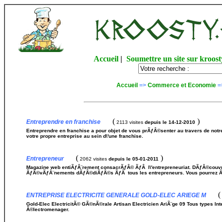
Accueil
|
Soumettre un site sur kroost
Accueil
=>
Commerce et Economie
=
(
)
Entreprendre en franchise
2113 visites
depuis le 14-12-2010
Entreprendre en franchise a pour objet de vous prÃƒÂ©senter au travers de notr
votre propre entreprise au sein d\'une franchise.
(
)
Entrepreneur
2062 visites
depuis le 05-01-2011
Magazine web entiÃƒÂ¨rement consacrÃƒÂ© ÃƒÂ l\'entrepreneuriat. DÃƒÂ©couvrez
ÃƒÂ©vÃƒÂ¨nements dÃƒÂ©diÃƒÂ©s ÃƒÂ tous les entrepreneurs. Vous pourrez Ãƒ
(
ENTREPRISE ELECTRICITE GENERALE GOLD-ELEC ARIEGE M
Gold-Elec ElectricitÃ© GÃ©nÃ©rale Artisan Electricien AriÃ¨ge 09 Tous types Inte
Ã©lectromenager.