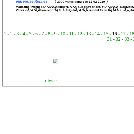
(
)
entreprise Rennes
2009 visites
depuis le 12-02-2010
Magazine Internet dÃƒÆ’Ã‚Â©diÃƒÆ’Ã‚Â© aux entreprises et ÃƒÆ’Ã‚Â l\'actualit
Venez dÃƒÆ’Ã‚Â©couvrir rÃƒÆ’Ã‚Â©guliÃƒÆ’Ã‚Â¨rement toute lÃƒÂ¢Ã‚â‚¬Ã‚â„¢in
1
-
2
-
3
-
4
-
5
-
6
-
7
-
8
-
9
-
10
-
11
-
12
-
13
-
14
-
15
- 16 -
17
-
1
31
-
32
-
33
-
diwee