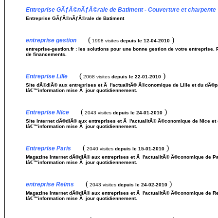
Entreprise GÃƒÂ©nÃƒÂ©rale de Batiment - Couverture et charpente
Entreprise GÃƒÂ©nÃƒÂ©rale de Batiment
(
)
entreprise gestion
1998 visites
depuis le 12-04-2010
entreprise-gestion.fr : les solutions pour une bonne gestion de votre entreprise. 
de financements.
(
)
Entreprise Lille
2068 visites
depuis le 22-01-2010
Site dÃ©diÃ© aux entreprises et Ã l'actualitÃ© Ã©conomique de Lille et du dÃ©
lâ€™information mise Ã jour quotidiennement.
(
)
Entreprise Nice
2043 visites
depuis le 24-01-2010
Site Internet dÃ©diÃ© aux entreprises et Ã l'actualitÃ© Ã©conomique de Nice e
lâ€™information mise Ã jour quotidiennement.
(
)
Entreprise Paris
2040 visites
depuis le 15-01-2010
Magazine Internet dÃ©diÃ© aux entreprises et Ã l'actualitÃ© Ã©conomique de Par
lâ€™information mise Ã jour quotidiennement.
(
)
entreprise Reims
2043 visites
depuis le 24-02-2010
Magazine Internet dÃ©diÃ© aux entreprises et Ã l'actualitÃ© Ã©conomique de Re
lâ€™information mise Ã jour quotidiennement.