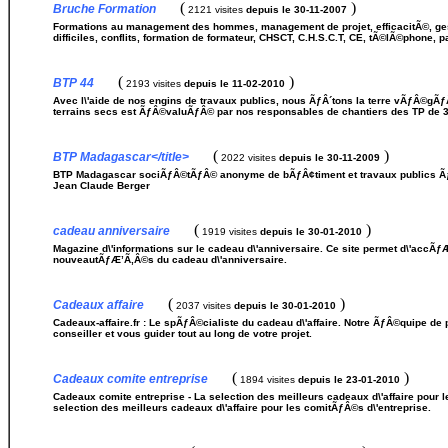
(
)
Bruche Formation
2121 visites
depuis le 30-11-2007
Formations au management des hommes, management de projet, efficacitÃ©, ges
difficiles, conflits, formation de formateur, CHSCT, C.H.S.C.T, CE, tÃ©lÃ©phone, p
(
)
BTP 44
2193 visites
depuis le 11-02-2010
Avec l\'aide de nos engins de travaux publics, nous ÃƒÂ´tons la terre vÃƒÂ©gÃƒÂ
terrains secs est ÃƒÂ©valuÃƒÂ© par nos responsables de chantiers des TP de 3
(
)
BTP Madagascar</title>
2022 visites
depuis le 30-11-2009
BTP Madagascar sociÃƒÂ©tÃƒÂ© anonyme de bÃƒÂ¢timent et travaux publics Ãƒ
Jean Claude Berger
(
)
cadeau anniversaire
1919 visites
depuis le 30-01-2010
Magazine d\'informations sur le cadeau d\'anniversaire. Ce site permet d\'accÃƒ
nouveautÃƒÆ’Ã‚Â©s du cadeau d\'anniversaire.
(
)
Cadeaux affaire
2037 visites
depuis le 30-01-2010
Cadeaux-affaire.fr : Le spÃƒÂ©cialiste du cadeau d\'affaire. Notre ÃƒÂ©quipe d
conseiller et vous guider tout au long de votre projet.
(
)
Cadeaux comite entreprise
1894 visites
depuis le 23-01-2010
Cadeaux comite entreprise - La selection des meilleurs cadeaux d\'affaire pour
selection des meilleurs cadeaux d\'affaire pour les comitÃƒÂ©s d\'entreprise.