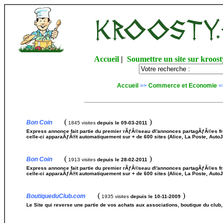
Accueil
|
Soumettre un site sur kroost
Accueil
=>
Commerce et Economie
=
(
)
Bon Coin
1845 visites
depuis le 09-03-2011
Express annonce fait partie du premier rÃƒÂ©seau d\'annonces partagÃƒÂ©es f
celle-ci apparaÃƒÂ®t automatiquement sur + de 600 sites (Alice, La Poste, AutoJo
(
)
Bon Coin
1913 visites
depuis le 28-02-2011
Express annonce fait partie du premier rÃƒÂ©seau d\'annonces partagÃƒÂ©es f
celle-ci apparaÃƒÂ®t automatiquement sur + de 600 sites (Alice, La Poste, AutoJo
(
)
BoutiqueduClub.com
1935 visites
depuis le 10-11-2009
Le Site qui reverse une partie de vos achats aux associations, boutique du club