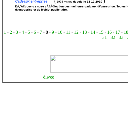
(
)
Cadeaux entreprise
1938 visites
depuis le 13-12-2010
DÃƒÂ©couvrez notre sÃƒÂ©lection des meilleurs cadeaux d\'entreprise. Toutes l
d\'entreprise et de l\'objet publicitaire.
1
-
2
-
3
-
4
-
5
-
6
-
7
- 8 -
9
-
10
-
11
-
12
-
13
-
14
-
15
-
16
-
17
-
1
31
-
32
-
33
-
diwee