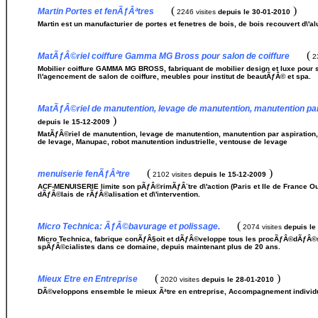
(
)
Martin Portes et fenÃƒÂªtres
2246 visites
depuis le 30-01-2010
Martin est un manufacturier de portes et fenetres de bois, de bois recouvert d\'
(
MatÃƒÂ©riel coiffure Gamma MG Bross pour salon de coiffure
23
Mobilier coiffure GAMMA MG BROSS, fabriquant de mobilier design et luxe pour sa
l\'agencement de salon de coiffure, meubles pour institut de beautÃƒÂ© et spa.
MatÃƒÂ©riel de manutention, levage de manutention, manutention pa
)
depuis le 15-12-2009
MatÃƒÂ©riel de manutention, levage de manutention, manutention par aspiratio
de levage, Manupac, robot manutention industrielle, ventouse de levage
(
)
menuiserie fenÃƒÂªtre
2102 visites
depuis le 15-12-2009
ACF-MENUISERIE limite son pÃƒÂ©rimÃƒÂ¨tre d\'action (Paris et Ile de France Ou
dÃƒÂ©lais de rÃƒÂ©alisation et d\'intervention.
(
Micro Technica: ÃƒÂ©bavurage et polissage.
2074 visites
depuis le
Micro Technica, fabrique conÃƒÂ§oit et dÃƒÂ©veloppe tous les procÃƒÂ©dÃƒÂ©
spÃƒÂ©cialistes dans ce domaine, depuis maintenant plus de 20 ans.
(
)
Mieux Etre en Entreprise
2020 visites
depuis le 28-01-2010
DÃ©veloppons ensemble le mieux Ãªtre en entreprise, Accompagnement individ