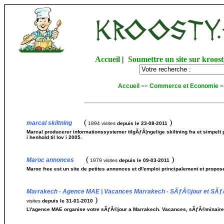
Accueil
|
Soumettre un site sur kroost
Accueil
=>
Commerce et Economie
=
(
)
marcal skiltning
1894 visites
depuis le 23-08-2011
Marcal producerer informationssystemer tilgÃƒÂ¦ngelige skiltning fra et simpelt p
i henhold til lov i 2005.
(
)
Maroc annonces
1979 visites
depuis le 09-03-2011
Maroc free est un site de petites annonces et d\'emploi principalement et propos
Marrakech - Agence MAE | Vacances Marrakech - SÃƒÂ©jour et SÃƒ
)
visites
depuis le 31-01-2010
L\'agence MAE organise votre sÃƒÂ©jour a Marrakech. Vacances, sÃƒÂ©minaires