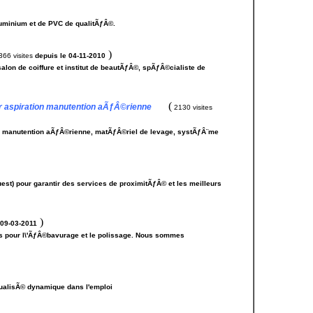
aluminium et de PVC de qualitÃƒÂ©.
)
66 visites
depuis le 04-11-2010
lon de coiffure et institut de beautÃƒÂ©, spÃƒÂ©cialiste de
(
r aspiration manutention aÃƒÂ©rienne
2130 visites
n, manutention aÃƒÂ©rienne, matÃƒÂ©riel de levage, systÃƒÂ¨me
est) pour garantir des services de proximitÃƒÂ© et les meilleurs
)
 09-03-2011
s pour l\'ÃƒÂ©bavurage et le polissage. Nous sommes
ualisÃ© dynamique dans l'emploi