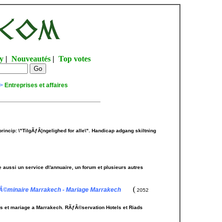
y
|
Nouveautés
|
Top votes
>
Entreprises et affaires
rincip: \"TilgÃƒÂ¦ngelighed for alle\". Handicap adgang skiltning
e aussi un service d\'annuaire, un forum et plusieurs autres
(
Â©minaire Marrakech - Mariage Marrakech
2052
 et mariage a Marrakech. RÃƒÂ©servation Hotels et Riads