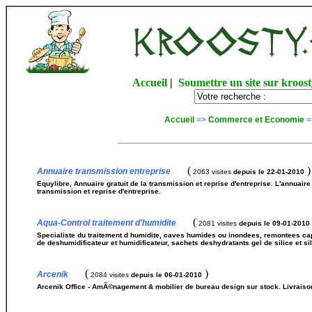
Accueil
|
Soumettre un site sur kroost
Accueil
=>
Commerce et Economie
=
(
)
Annuaire transmission entreprise
2063 visites
depuis le 22-01-2010
Equylibre, Annuaire gratuit de la transmission et reprise d'entreprise. L'annuaire
transmission et reprise d'entreprise.
(
Aqua-Control traitement d'humidite
2081 visites
depuis le 09-01-2010
Specialiste du traitement d humidite, caves humides ou inondees, remontees ca
de deshumidificateur et humidificateur, sachets deshydratants gel de silice et sil
(
)
Arcenik
2084 visites
depuis le 06-01-2010
Arcenik Office - AmÃ©nagement & mobilier de bureau design sur stock. Livraiso