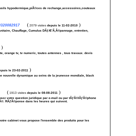
,fusils hypodermique,piÃ©ces de rechange,accessoires,couteaux
(
)
- 0320082917
2079 visites
depuis le 11-02-2010
 Sanitaire, Chauffage, Cumulus DÃƒÆ’Ã‚Â©pannage, entretien,
)
ite, orange tv, tv numeric, toutes antennes , tous travaux. devis
)
epuis le 23-02-2011
ne nouvelle dynamique au seins de la jeunesse mondiale, black
(
)
1913 visites
depuis le 08-08-2011
osez votre question juridique par e-mail ou par tÃƒÂ©lÃƒÂ©phone
ÃƒÂ©. RÃƒÂ©ponse dans les heures qui suivent.
notre cabinet vous propose l'ensemble des produits pour les