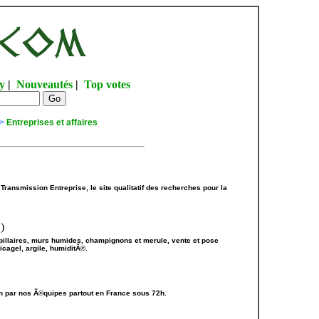
y
|
Nouveautés
|
Top votes
>
Entreprises et affaires
 Transmission Entreprise, le site qualitatif des recherches pour la
)
pillaires, murs humides, champignons et merule, vente et pose
icagel, argile, humiditÃ©.
n par nos Ã©quipes partout en France sous 72h.