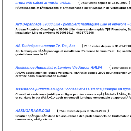
(
)
armurerie salcet armurier artisan
2640 visites
depuis le 02-03-2006
RÃ©alisations et rÃ©parations d' armes(chasse ou tir).Magasin de vente(armes
.
Arti Depannage 59000 Lille - plombier/chauffagiste Lille et environs 
Artisan Plombier Chauffagiste 59000 Lille - intervention rapide 7j/7 Plomberie,
installation Lille et environs 0320082917 - 0603772508
(
AS Techniques antenne Tv, Tnt , Sat
2167 visites
depuis le 31-01-2010
AS Techniques dÃƒÂ©pannage et installation d\'antenne tv dans l\'est . tnt, satell
gratuit dans tous le 68
(
Assistance Humanitaire, Lumiere Vie Amour AHLVA
1869 visites
d
AHLVA association de jeunes volontaire, crÃƒÂ©e depuis 2006 pour actionner u
or white sans discrimination aucune.
Assistance juridique en ligne : conseil et assistance juridique en ligne
Conseil et assistance juridique en ligne par des avocats spÃƒÂ©cialisÃƒÂ©s, P
et ce, dans le but dÃ¢â‚¬â„¢avoir un conseil juridique convenable et appropri
(
)
ASSUGARAGE.COM
2542 visites
depuis le 15-09-2006
Courtier spÃ©cialisÃ© dans les assurances des professionnels de l'automobile 
carrossiers, nÃ©gociants....