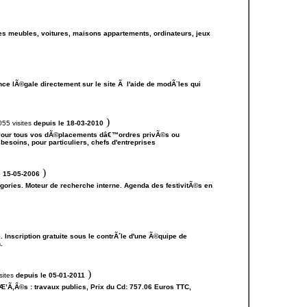
 des meubles, voitures, maisons appartements, ordinateurs, jeux
e lÃ©gale directement sur le site Ã l'aide de modÃ¨les qui
)
55 visites
depuis le 18-03-2010
e ! Pour tous vos dÃ©placements dâ€™ordres privÃ©s ou
esoins, pour particuliers, chefs d'entreprises
)
e 15-05-2006
gories. Moteur de recherche interne. Agenda des festivitÃ©s en
 Inscription gratuite sous le contrÃ´le d'une Ã©quipe de
.
)
sites
depuis le 05-01-2011
Æ’Ã‚Â©s : travaux publics, Prix du Cd: 757.06 Euros TTC,