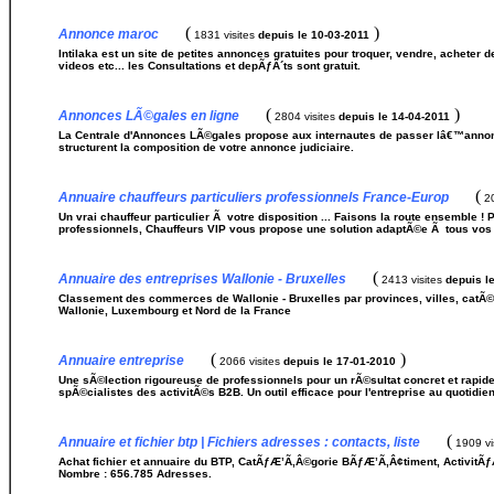
(
)
Annonce maroc
1831 visites
depuis le 10-03-2011
Intilaka est un site de petites annonces gratuites pour troquer, vendre, acheter
videos etc... les Consultations et depÃƒÂ´ts sont gratuit.
(
)
Annonces LÃ©gales en ligne
2804 visites
depuis le 14-04-2011
La Centrale d'Annonces LÃ©gales propose aux internautes de passer lâ€™annonc
structurent la composition de votre annonce judiciaire.
(
Annuaire chauffeurs particuliers professionnels France-Europ
20
Un vrai chauffeur particulier Ã votre disposition ... Faisons la route ensembl
professionnels, Chauffeurs VIP vous propose une solution adaptÃ©e Ã tous vos b
(
Annuaire des entreprises Wallonie - Bruxelles
2413 visites
depuis l
Classement des commerces de Wallonie - Bruxelles par provinces, villes, catÃ©
Wallonie, Luxembourg et Nord de la France
(
)
Annuaire entreprise
2066 visites
depuis le 17-01-2010
Une sÃ©lection rigoureuse de professionnels pour un rÃ©sultat concret et rapide.
spÃ©cialistes des activitÃ©s B2B. Un outil efficace pour l'entreprise au quotidien
(
Annuaire et fichier btp | Fichiers adresses : contacts, liste
1909 vi
Achat fichier et annuaire du BTP, CatÃƒÆ’Ã‚Â©gorie BÃƒÆ’Ã‚Â¢timent, ActivitÃƒ
Nombre : 656.785 Adresses.