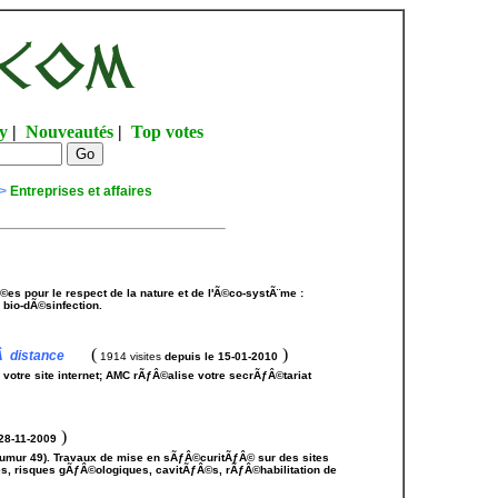
y
|
Nouveautés
|
Top votes
>
Entreprises et affaires
s pour le respect de la nature et de l'Ã©co-systÃ¨me :
e bio-dÃ©sinfection.
(
)
Â distance
1914 visites
depuis le 15-01-2010
votre site internet; AMC rÃƒÂ©alise votre secrÃƒÂ©tariat
)
 28-11-2009
mur 49). Travaux de mise en sÃƒÂ©curitÃƒÂ© sur des sites
res, risques gÃƒÂ©ologiques, cavitÃƒÂ©s, rÃƒÂ©habilitation de