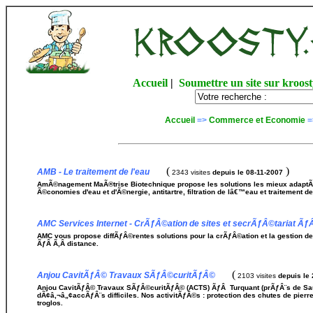
Accueil
|
Soumettre un site sur kroost
Accueil
=>
Commerce et Economie
=
(
)
AMB - Le traitement de l'eau
2343 visites
depuis le 08-11-2007
AmÃ©nagement MaÃ®trise Biotechnique propose les solutions les mieux adaptÃ©e
Ã©conomies d'eau et d'Ã©nergie, antitartre, filtration de lâ€™eau et traitement d
AMC Services Internet - CrÃƒÂ©ation de sites et secrÃƒÂ©tariat Ãƒ
AMC vous propose diffÃƒÂ©rentes solutions pour la crÃƒÂ©ation et la gestion de 
ÃƒÂ Ã‚Â distance.
(
Anjou CavitÃƒÂ© Travaux SÃƒÂ©curitÃƒÂ©
2103 visites
depuis le
Anjou CavitÃƒÂ© Travaux SÃƒÂ©curitÃƒÂ© (ACTS) ÃƒÂ Turquant (prÃƒÂ¨s de Sau
dÃ¢â‚¬â„¢accÃƒÂ¨s difficiles. Nos activitÃƒÂ©s : protection des chutes de pier
troglos.