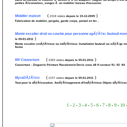
petites Ã©conomies, songez Ã un mobilier bureau d'occasion.
(
)
Mobilier maison
2318 visites
depuis le 15-12-2009
Fabrication de mobilier, pergola, garde corps, portail en fer...
Monte escalier droit ou courbe pour personne agÃƒÂ©e; fauteuil monte
)
le 09-01-2011
Monte escalier extÃƒÂ©rieur ou intÃƒÂ©rieur. Installation fauteuil ou siÃƒÂ¨g
forme
(
)
MV Couverture
2363 visites
depuis le 05-01-2011
Couverture - Zinguerie Peinture Ravalement Devis sous 48 H secteur 91- 92 -94
(
)
MyraDÃƒÂ©co
2157 visites
depuis le 05-01-2011
Tout pour la dÃƒÂ©coration. AmÃƒÂ©nagement d\'intÃƒÂ©rieur Objets dÃƒÂ©corat
1
-
2
-
3
-
4
-
5
-
6
-
7
-
8
-
9
-
10
-