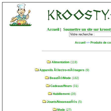
Accueil
|
Soumettre un site sur kroost
Accueil
=>
Produits de c
Alimentation
(118)
Appareils Ã©lectro-mÃ©nagers
(9)
BeautÃ©/Mode
(182)
Cadeaux/fleurs
(31)
Habillement
(28)
Jouets/NouveautÃ©s
(5)
Mode
(27)