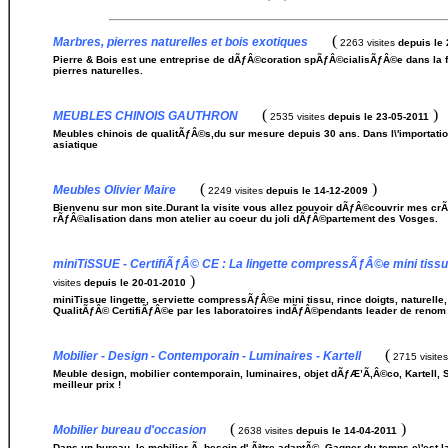
(
Marbres, pierres naturelles et bois exotiques
2263 visites
depuis le
Pierre & Bois est une entreprise de dÃƒÂ©coration spÃƒÂ©cialisÃƒÂ©e dans la f
pierres naturelles.
(
)
MEUBLES CHINOIS GAUTHRON
2535 visites
depuis le 23-05-2011
Meubles chinois de qualitÃƒÂ©s,du sur mesure depuis 30 ans. Dans l\'importat
asiatique
(
)
Meubles Olivier Maire
2249 visites
depuis le 14-12-2009
Bienvenu sur mon site.Durant la visite vous allez pouvoir dÃƒÂ©couvrir mes cr
rÃƒÂ©alisation dans mon atelier au coeur du joli dÃƒÂ©partement des Vosges.
miniTiSSUE - CertifiÃƒÂ© CE : La lingette compressÃƒÂ©e mini tissu
)
visites
depuis le 20-01-2010
miniTissue lingette, serviette compressÃƒÂ©e mini tissu, rince doigts, naturel
QualitÃƒÂ© CertifiÃƒÂ©e par les laboratoires indÃƒÂ©pendants leader de reno
(
Mobilier - Design - Contemporain - Luminaires - Kartell
2715 visite
Meuble design, mobilier contemporain, luminaires, objet dÃƒÆ’Ã‚Â©co, Kartell, S
meilleur prix !
(
)
Mobilier bureau d'occasion
2638 visites
depuis le 14-04-2011
Dans un bureau, le mobilier Ã besoin d' Ãªtre adaptÃ©. Gagner du temps c\'est la 