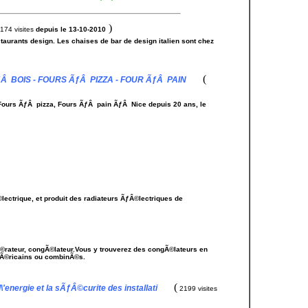
)
174 visites
depuis le 13-10-2010
urants design. Les chaises de bar de design italien sont chez
(
Â BOIS - FOURS ÃƒÂ PIZZA - FOUR ÃƒÂ PAIN
 Fours ÃƒÂ pizza, Fours ÃƒÂ pain ÃƒÂ Nice depuis 20 ans, le
ectrique, et produit des radiateurs ÃƒÂ©lectriques de
rateur, congÃ©lateur.Vous y trouverez des congÃ©lateurs en
amÃ©ricains ou combinÃ©s.
(
nergie et la sÃƒÂ©curite des installati
2199 visites