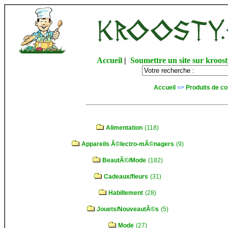
Accueil
|
Soumettre un site sur kroost
Accueil
=>
Produits de c
Alimentation
(118)
Appareils Ã©lectro-mÃ©nagers
(9)
BeautÃ©/Mode
(182)
Cadeaux/fleurs
(31)
Habillement
(28)
Jouets/NouveautÃ©s
(5)
Mode
(27)