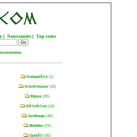
y
|
Nouveautés
|
Top votes
onsommation
AntiquitÃ©s
(2)
Arts/Artisans
(26)
Bijoux
(35)
GÃ©nÃ©ral
(18)
Jardinage
(46)
Mobilier
(25)
SantÃ©
(30)