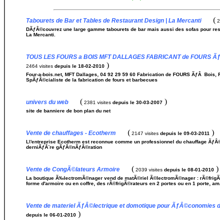
(
Tabourets de Bar et Tables de Restaurant Design | La Mercanti
2
DÃƒÂ©couvrez une large gamme tabourets de bar mais aussi des sofas pour resta
La Mercanti.
TOUS LES FOURS a BOIS MFT DALLAGES FABRICANT de FOURS Ãƒ
)
2464 visites
depuis le 18-02-2010
Four-a-bois.net, MFT Dallages, 04 92 29 59 60 Fabrication de FOURS ÃƒÂ Bois,
SpÃƒÂ©cialiste de la fabrication de fours et barbecues
(
)
univers du web
2381 visites
depuis le 30-03-2007
site de banniere de bon plan du net
(
)
Vente de chauffages - Ecotherm
2147 visites
depuis le 09-03-2011
L\'entreprise Ecotherm est reconnue comme un professionnel du chauffage ÃƒÂ©l
derniÃƒÂ¨re gÃƒÂ©nÃƒÂ©ration
(
)
Vente de CongÃ©lateurs Armoire
2039 visites
depuis le 08-01-2010
La boutique Ã‰lectromÃ©nager vend de matÃ©riel Ã©lectromÃ©nager : rÃ©frigÃ©
forme d'armoire ou en coffre, des rÃ©frigÃ©rateurs en 2 portes ou en 1 porte, 
Vente de materiel ÃƒÂ©lectrique et domotique pour ÃƒÂ©conomies d\'e
)
depuis le 06-01-2010