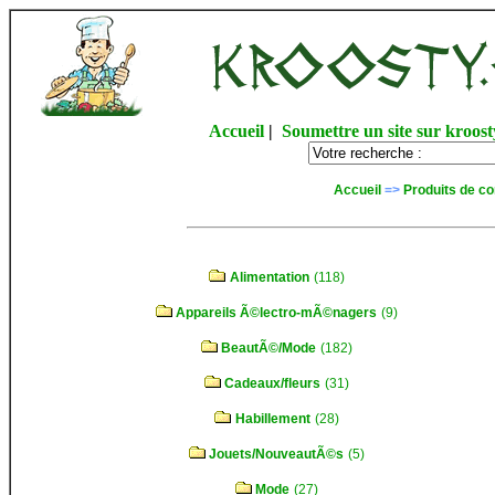
Accueil
|
Soumettre un site sur kroost
Accueil
=>
Produits de c
Alimentation
(118)
Appareils Ã©lectro-mÃ©nagers
(9)
BeautÃ©/Mode
(182)
Cadeaux/fleurs
(31)
Habillement
(28)
Jouets/NouveautÃ©s
(5)
Mode
(27)