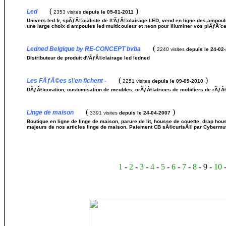
(
)
Led
2353 visites
depuis le 05-01-2011
Univers-led.fr, spÃƒÂ©cialiste de l\'ÃƒÂ©clairage LED, vend en ligne des ampou
une large choix d ampoules led multicouleur et neon pour illuminer vos piÃƒÂ¨ces
(
Ledned Belgique by RE-CONCEPT bvba
2240 visites
depuis le 24-02
Distributeur de produit d\'ÃƒÂ©clairage led ledned
(
)
Les FÃƒÂ©es s\'en fichent -
2251 visites
depuis le 09-09-2010
DÃƒÂ©coration, customisation de meubles, crÃƒÂ©atrices de mobiliers de rÃƒÂ
(
)
Linge de maison
3391 visites
depuis le 24-04-2007
Boutique en ligne de linge de maison, parure de lit, housse de couette, drap houss
majeurs de nos articles linge de maison. Paiement CB sÃ©curisÃ© par Cybermut
1
-
2
-
3
-
4
-
5
-
6
-
7
-
8
- 9 -
10