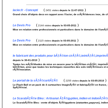
(
)
lacier.fr - Concepti
2451 visites
depuis le 11-07-2011
Grand choix d\'objets deco en rapport avec l\'acier, de crÃƒÂ©dences inox, de chi
(
)
Le Devis Pro
2144 visites
depuis le 03-05-2011
Mise en relation entre professionnels et particuliers dans le domaine de l\'amÃƒÂ©
(
)
Le Devis Pro
2115 visites
depuis le 03-05-2011
Mise en relation entre professionnels et particuliers dans le domaine de l\'amÃƒÂ©
le fabricant des produits pour bÃƒÂ©ton cirÃƒÂ©,teintÃƒÂ©,impr
)
depuis le 30-01-2010
Toutes les mÃƒÂ©thodes de mise en oeuvre pour le bÃƒÂ©ton cirÃƒÂ©, imprimÃƒ
bÃƒÂ©ton, ainsi que toutes les techniques nouvelles des sols intÃƒÂ©rieurs et 
rÃƒÂ©novation.
(
)
Le portail de la sÃƒÂ©curitÃƒÂ©
2255 visites
depuis le 03-05-2010
Le Flash Ball et un pack de 4 cartouches ImaginÃƒÂ© et fabriquÃƒÂ© en france, l
SpÃƒÂ©cial.
Le ScarabÃƒÂ©e Bleu : Artisanat ÃƒÂ©gyptien, indien et indonÃƒÂ©
Le ScarabÃƒÂ©e Bleu : vente d\'objets ÃƒÂ©gyptiens (statuettes,papyrus), indien