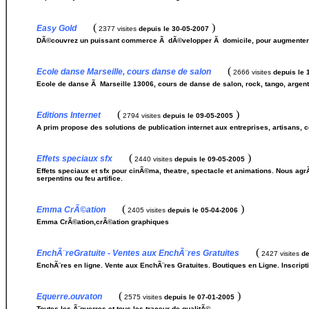
(
)
Easy Gold
2377 visites
depuis le 30-05-2007
DÃ©couvrez un puissant commerce Ã dÃ©velopper Ã domicile, pour augmenter 
(
Ecole danse Marseille, cours danse de salon
2666 visites
depuis le 
Ecole de danse Ã Marseille 13006, cours de danse de salon, rock, tango, argentin
(
)
Editions Internet
2794 visites
depuis le 09-05-2005
A prim propose des solutions de publication internet aux entreprises, artisans,
(
)
Effets speciaux sfx
2440 visites
depuis le 09-05-2005
Effets speciaux et sfx pour cinÃ©ma, theatre, spectacle et animations. Nous agr
serpentins ou feu artifice.
(
)
Emma CrÃ©ation
2405 visites
depuis le 05-04-2006
Emma CrÃ©ation,crÃ©ation graphiques
(
EnchÃ¨reGratuite - Ventes aux EnchÃ¨res Gratuites
2427 visites
de
EnchÃ¨res en ligne. Vente aux EnchÃ¨res Gratuites. Boutiques en Ligne. Inscriptio
(
)
Equerre.ouvaton
2575 visites
depuis le 07-01-2005
Toutes les Ã¨querres et tous les traceur de qualitÃ©