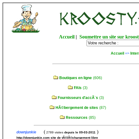
Accueil
|
Soumettre un site sur kroost
Accueil
=>
Inter
Boutiques en ligne
(606)
FAIs
(3)
Fournisseurs d'accÃ¨s
(3)
HÃ©bergement de sites
(87)
Ressources
(85)
(
)
downjunkie
2789 visites
depuis le 09-03-2011
http://downjunkie.com site de tÃ©lÃ©chargement libre