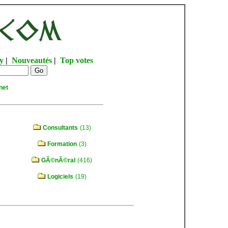
y
|
Nouveautés
|
Top votes
net
Consultants
(13)
Formation
(3)
GÃ©nÃ©ral
(416)
Logiciels
(19)