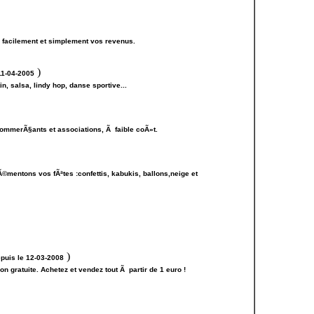
facilement et simplement vos revenus.
)
11-04-2005
, salsa, lindy hop, danse sportive...
 commerÃ§ants et associations, Ã faible coÃ»t.
Ã©mentons vos fÃªtes :confettis, kabukis, ballons,neige et
)
puis le 12-03-2008
n gratuite. Achetez et vendez tout Ã partir de 1 euro !