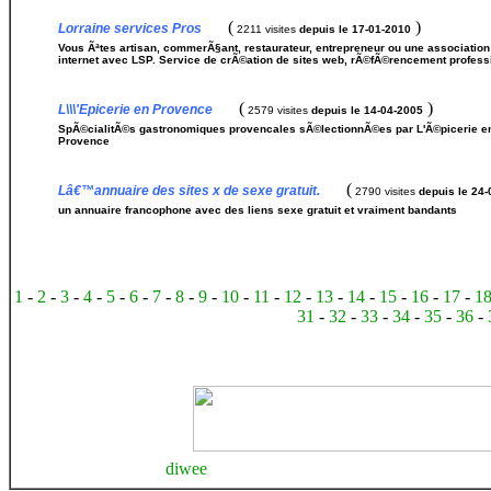
(
)
Lorraine services Pros
2211 visites
depuis le 17-01-2010
Vous Ãªtes artisan, commerÃ§ant, restaurateur, entrepreneur ou une association e
internet avec LSP. Service de crÃ©ation de sites web, rÃ©fÃ©rencement profess
(
)
L\\\'Epicerie en Provence
2579 visites
depuis le 14-04-2005
SpÃ©cialitÃ©s gastronomiques provencales sÃ©lectionnÃ©es par L'Ã©picerie en 
Provence
(
Lâ€™annuaire des sites x de sexe gratuit.
2790 visites
depuis le 24
un annuaire francophone avec des liens sexe gratuit et vraiment bandants
1
-
2
-
3
-
4
-
5
-
6
-
7
-
8
-
9
-
10
-
11
-
12
-
13
-
14
-
15
-
16
-
17
-
1
31
-
32
-
33
-
34
-
35
-
36
-
diwee