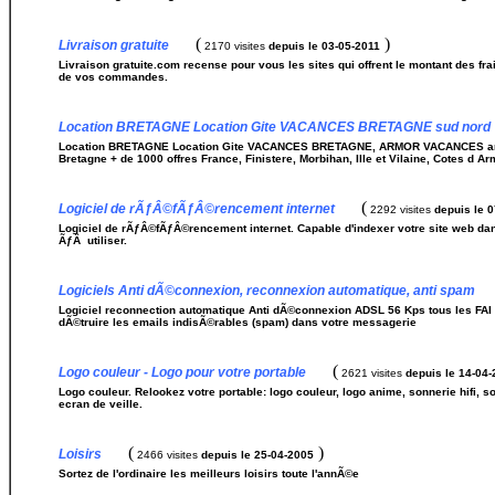
(
)
Livraison gratuite
2170 visites
depuis le 03-05-2011
Livraison gratuite.com recense pour vous les sites qui offrent le montant des fr
de vos commandes.
Location BRETAGNE Location Gite VACANCES BRETAGNE sud nord
Location BRETAGNE Location Gite VACANCES BRETAGNE, ARMOR VACANCES annua
Bretagne + de 1000 offres France, Finistere, Morbihan, Ille et Vilaine, Cotes d Ar
(
Logiciel de rÃƒÂ©fÃƒÂ©rencement internet
2292 visites
depuis le 
Logiciel de rÃƒÂ©fÃƒÂ©rencement internet. Capable d'indexer votre site web dan
ÃƒÂ utiliser.
Logiciels Anti dÃ©connexion, reconnexion automatique, anti spam
Logiciel reconnection automatique Anti dÃ©connexion ADSL 56 Kps tous les FAI 
dÃ©truire les emails indisÃ©rables (spam) dans votre messagerie
(
Logo couleur - Logo pour votre portable
2621 visites
depuis le 14-04
Logo couleur. Relookez votre portable: logo couleur, logo anime, sonnerie hifi, 
ecran de veille.
(
)
Loisirs
2466 visites
depuis le 25-04-2005
Sortez de l'ordinaire les meilleurs loisirs toute l'annÃ©e