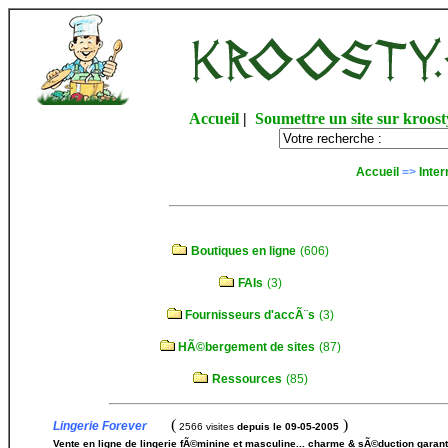
Accueil
|
Soumettre un site sur kroost
Accueil
=>
Inter
Boutiques en ligne
(606)
FAIs
(3)
Fournisseurs d'accÃ¨s
(3)
HÃ©bergement de sites
(87)
Ressources
(85)
(
)
Lingerie Forever
2566 visites
depuis le 09-05-2005
Vente en ligne de lingerie fÃ©minine et masculine... charme & sÃ©duction garan