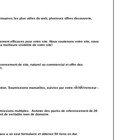
nuaires les plus utiles du web, plusieurs offres decouverte,
ment efficaces pour votre site. Nous soutenons votre site, nous
eilleure visibilite de votre site!
encement de site, naturel ou commercial et offre des
©.
tion. Soumissions manuelles, suivies par votre rÃ©fÃ©renceur -
missions multiples . Acheter des packs de referencement de 20
ont de veritable nom de domaine.
ce a un seul formulaire et obtenez 50 liens en dur.