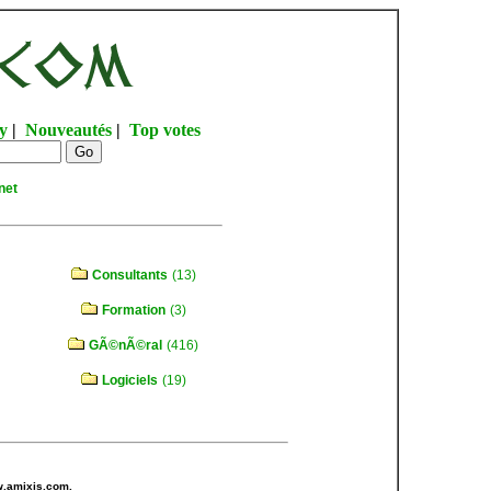
y
|
Nouveautés
|
Top votes
net
Consultants
(13)
Formation
(3)
GÃ©nÃ©ral
(416)
Logiciels
(19)
w.amixis.com.