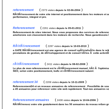
(
)
referencement
2373 visites
depuis le 02-06-2004
RÃ©fÃ©rencement de votre site internet et positionnement dans les moteurs et an
performance, integral et pro.
(
)
Referencement
2261 visites
depuis le 05-01-2011
Referencement de sites internet. Nous vous proposons des services de reference
ameliorons son classement dans les moteurs de recherche. Nous garantissons la m
(
)
RÃ©fÃ©rencement
2287 visites
depuis le 10-03-2010
e.GATE RÃ©fÃ©rencement est une agence de conseil spÃ©cialisÃ©e dans le refer
prestations de gestion, de dÃ©veloppement et de conseil liÃ©es Ã cette activitÃ
(
)
rÃ©fÃ©rencement
2411 visites
depuis le 08-02-2008
Le plus de mon referencement est le rÃ©fÃ©rencement manuel, liÃ© Ã l'optimisa
SEO, selon votre positionnement, trafic et rÃ©fÃ©rencement naturel.
(
)
referencement 34
2209 visites
depuis le 10-11-2009
Referencement34 et un reseaux annuaires de referencement . Possibilite de sou
a 45 annuaires pour referencer votre site web rapidement. Tout nos annuaires s
(
)
Referencement annuaires
2438 visites
depuis le 10-04-2006
RÃ©fÃ©rencez votre site gratuitement dans les 50 annuaires du reseau refzen gra