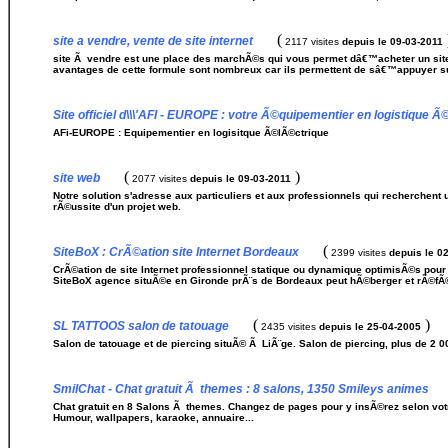
(
site a vendre, vente de site internet
2117 visites
depuis le 09-03-2011
site Ã vendre est une place des marchÃ©s qui vous permet dâ€™acheter un site 
avantages de cette formule sont nombreux car ils permettent de sâ€™appuyer sur u
Site officiel d\\\'AFI - EUROPE : votre Ã©quipementier en logistique Ã
AFi-EUROPE : Equipementier en logisitque Ã©lÃ©ctrique
(
)
site web
2077 visites
depuis le 09-03-2011
Notre solution s'adresse aux particuliers et aux professionnels qui recherchent 
rÃ©ussite d'un projet web.
(
SiteBoX : CrÃ©ation site Internet Bordeaux
2399 visites
depuis le 0
CrÃ©ation de site Internet professionnel statique ou dynamique optimisÃ©s pour
SiteBoX agence situÃ©e en Gironde prÃ¨s de Bordeaux peut hÃ©berger et rÃ©fÃ©r
(
)
SL TATTOOS salon de tatouage
2435 visites
depuis le 25-04-2005
Salon de tatouage et de piercing situÃ© Ã LiÃ¨ge. Salon de piercing, plus de 2 000
SmilChat - Chat gratuit Ã themes : 8 salons, 1350 Smileys animes
Chat gratuit en 8 Salons Ã themes. Changez de pages pour y insÃ©rez selon vo
Humour, wallpapers, karaoke, annuaire...