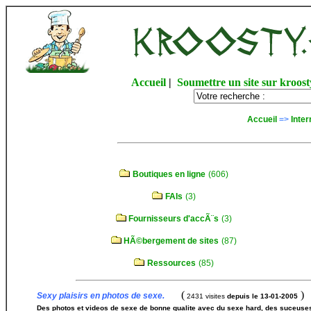
Accueil
|
Soumettre un site sur kroost
Accueil
=>
Inter
Boutiques en ligne
(606)
FAIs
(3)
Fournisseurs d'accÃ¨s
(3)
HÃ©bergement de sites
(87)
Ressources
(85)
(
)
Sexy plaisirs en photos de sexe.
2431 visites
depuis le 13-01-2005
Des photos et videos de sexe de bonne qualite avec du sexe hard, des suceuses