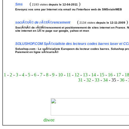
(
)
Sms
2193 visites
depuis le 12-04-2011
Envoyez vos sms par Internet via email ou l'interface web de SMSvialeWEB
(
)
sociÃ©tÃ© de rÃ©fÃ©rencement
2134 visites
depuis le 12-11-2009
SociÃ©tÃ© de rÃ©fÃ©rencement et positionnement de sites internet en France. N
site internet en 1Ã¨re page sur google, yahoo et msn
SOLUSHOP.COM SpÃ©cialiste des lecteurs codes barres laser et C
Solushop.com : Le spÃ©cialiste Europeen du lecteur codes barres. Solushop pro
Paiement en ligne sÃ©curisÃ©
1
-
2
-
3
-
4
-
5
-
6
-
7
-
8
-
9
-
10
-
11
-
12
-
13
-
14
-
15
-
16
-
17
-
1
31
-
32
-
33
-
34
- 35 -
36
-
diwee