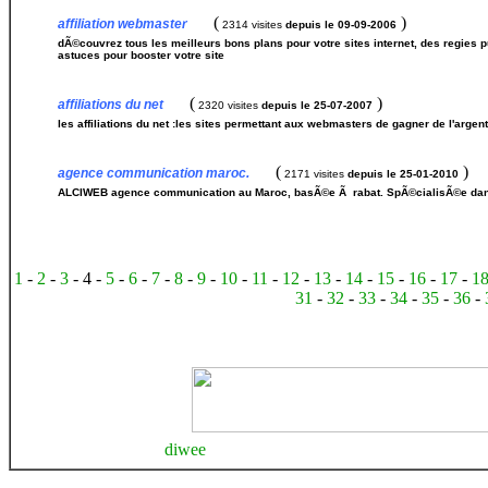
(
)
affiliation webmaster
2314 visites
depuis le 09-09-2006
dÃ©couvrez tous les meilleurs bons plans pour votre sites internet, des regies p
astuces pour booster votre site
(
)
affiliations du net
2320 visites
depuis le 25-07-2007
les affiliations du net :les sites permettant aux webmasters de gagner de l'argen
(
)
agence communication maroc.
2171 visites
depuis le 25-01-2010
ALCIWEB agence communication au Maroc, basÃ©e Ã rabat. SpÃ©cialisÃ©e dans 
1
-
2
-
3
- 4 -
5
-
6
-
7
-
8
-
9
-
10
-
11
-
12
-
13
-
14
-
15
-
16
-
17
-
1
31
-
32
-
33
-
34
-
35
-
36
-
diwee