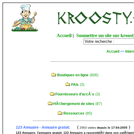
Accueil
|
Soumettre un site sur kroost
Accueil
=>
Inter
Boutiques en ligne
(606)
FAIs
(3)
Fournisseurs d'accÃ¨s
(3)
HÃ©bergement de sites
(87)
Ressources
(85)
(
)
123 Annuaire - Annuaire gratuit.
2563 visites
depuis le 17-04-2005
123 Annuaire, l'annuaire gratuit. 123 Annuaire a rassemblÃ© dans ses catÃ©gori