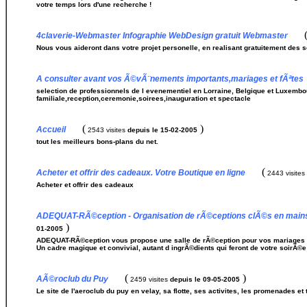
votre temps lors d'une recherche !
4claverie-Webmaster Infographie WebDesign gratuit Webmaster
Nous vous aideront dans votre projet personelle, en realisant gratuitement des 
A consulter avant vos Ã©vÃ¨nements importants,mariages et fÃªtes
selection de professionnels de l evenementiel en Lorraine, Belgique et Luxembou
familiale,reception,ceremonie,soirees,inauguration et spectacle
(
)
Accueil
2543 visites
depuis le 15-02-2005
tout les meilleurs bons-plans du net.
(
Acheter et offrir des cadeaux. Votre Boutique en ligne
2443 visites
Acheter et offrir des cadeaux
ADEQUAT-RÃ©ception - Organisation de rÃ©ceptions clÃ©s en mains 
)
01-2005
ADEQUAT-RÃ©ception vous propose une salle de rÃ©ception pour vos mariages et
Un cadre magique et convivial, autant d ingrÃ©dients qui feront de votre soirÃ©e
(
)
AÃ©roclub du Puy
2459 visites
depuis le 09-05-2005
Le site de l'aeroclub du puy en velay, sa flotte, ses activites, les promenades et