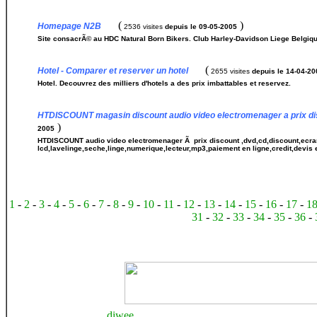
(
)
Homepage N2B
2536 visites
depuis le 09-05-2005
Site consacrÃ© au HDC Natural Born Bikers. Club Harley-Davidson Liege Belgiq
(
Hotel - Comparer et reserver un hotel
2655 visites
depuis le 14-04-20
Hotel. Decouvrez des milliers d'hotels a des prix imbattables et reservez.
HTDISCOUNT magasin discount audio video electromenager a prix dis
)
2005
HTDISCOUNT audio video electromenager Ã prix discount ,dvd,cd,discount,ecr
lcd,lavelinge,seche,linge,numerique,lecteur,mp3,paiement en ligne,credit,devis
1
-
2
-
3
-
4
-
5
-
6
-
7
-
8
-
9
-
10
-
11
-
12
-
13
-
14
-
15
-
16
-
17
-
1
31
-
32
-
33
-
34
-
35
-
36
-
diwee