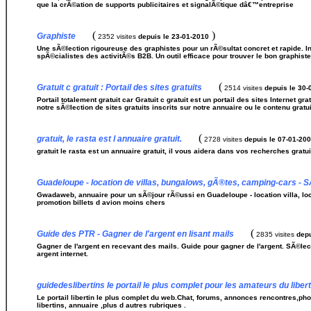
que la crÃ©ation de supports publicitaires et signalÃ©tique dâ€™entreprise
(
)
Graphiste
2352 visites
depuis le 23-01-2010
Une sÃ©lection rigoureuse des graphistes pour un rÃ©sultat concret et rapide. In
spÃ©cialistes des activitÃ©s B2B. Un outil efficace pour trouver le bon graphiste
(
Gratuit c gratuit : Portail des sites gratuits
2514 visites
depuis le 30-
Portail totalement gratuit car Gratuit c gratuit est un portail des sites Internet g
notre sÃ©lection de sites gratuits inscrits sur notre annuaire ou le contenu gratui
(
gratuit, le rasta est l annuaire gratuit.
2728 visites
depuis le 07-01-20
gratuit le rasta est un annuaire gratuit, il vous aidera dans vos recherches gratui
Guadeloupe - location de villas, bungalows, gÃ®tes, camping-cars - 
Gwadaweb, annuaire pour un sÃ©jour rÃ©ussi en Guadeloupe - location villa, loc
promotion billets d avion moins chers
(
Guide des PTR - Gagner de l'argent en lisant mails
2835 visites
depu
Gagner de l'argent en recevant des mails. Guide pour gagner de l'argent. SÃ©le
argent internet.
guidedeslibertins le portail le plus complet pour les amateurs du liber
Le portail libertin le plus complet du web.Chat, forums, annonces rencontres,phot
libertins, annuaire ,plus d autres rubriques .