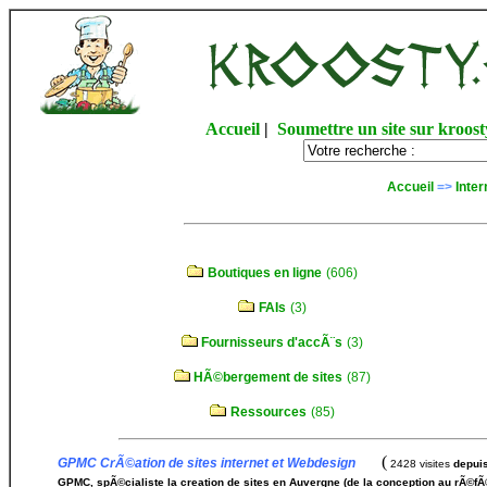
Accueil
|
Soumettre un site sur kroost
Accueil
=>
Inter
Boutiques en ligne
(606)
FAIs
(3)
Fournisseurs d'accÃ¨s
(3)
HÃ©bergement de sites
(87)
Ressources
(85)
(
GPMC CrÃ©ation de sites internet et Webdesign
2428 visites
depuis
GPMC, spÃ©cialiste la creation de sites en Auvergne (de la conception au rÃ©